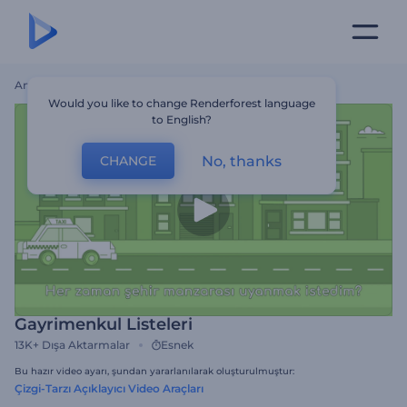
Ana Sayfa
Şablonlar
Gayrimenkul Listeleri
Would you like to change Renderforest language
to English?
No, thanks
CHANGE
Gayrimenkul Listeleri
13K+
Dışa Aktarmalar
Esnek
Bu hazır video ayarı, şundan yararlanılarak oluşturulmuştur:
Çizgi-Tarzı Açıklayıcı Video Araçları