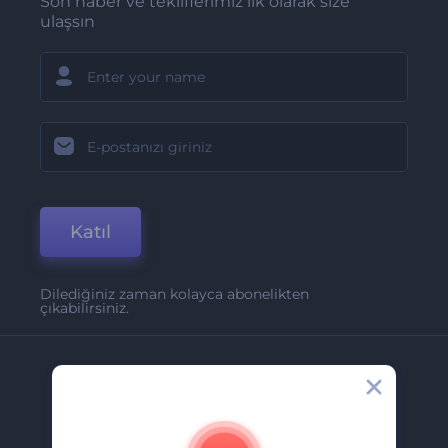
Son haber ve tekliflerimiz ilk olarak size
ulaşsın
Katıl
Dilediğiniz zaman kolayca abonelikten
çıkabilirsiniz.
Şirket
Hakkımızda
İletişim