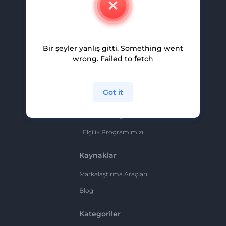
Kariyer
Yardım Ve Destek
Bir şeyler yanlış gitti. Something went
Ortaklık Programı
wrong. Failed to fetch
Gizlilik Politikası
Şartlar Ve Koşullar
Got it
Site Haritası
Ortaklık Programı
Elçilik Programımızı
Kaynaklar
Markalaştırma Araçları
Blog
Kategoriler