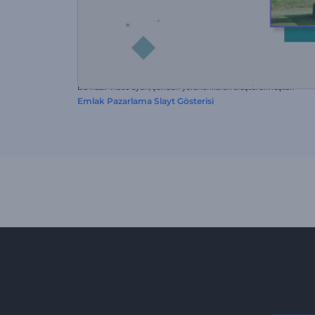
Bu hazır video ayarı, şundan yararlanılarak oluşturulmuştur:
Emlak Pazarlama Slayt Gösterisi