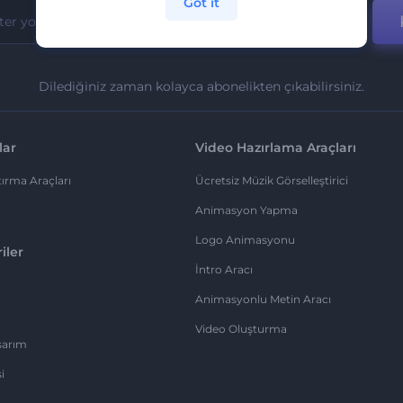
Got it
Dilediğiniz zaman kolayca abonelikten çıkabilirsiniz.
lar
Video Hazırlama Araçları
ırma Araçları
Ücretsiz Müzik Görselleştirici
Animasyon Yapma
Logo Animasyonu
iler
İntro Aracı
Animasyonlu Metin Aracı
Video Oluşturma
sarım
i