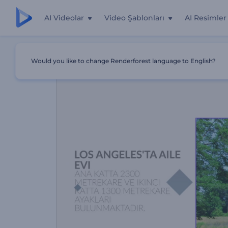
AI Videolar
Video Şablonları
AI Resimler
Ana Sayfa
Şablonlar
Emlakçıdan Kreatif Video Mesaj
Would you like to change Renderforest language to English?