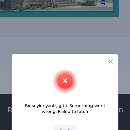
Bir şeyler yanlış gitti. Something went
Renderforest bültenine üye olun
wrong. Failed to fetch
Son haber ve tekliflerimiz ilk olarak size ulaşsın