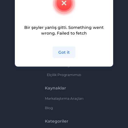
Kariyer
Yardım Ve Destek
Bir şeyler yanlış gitti. Something went
Ortaklık Programı
wrong. Failed to fetch
Gizlilik Politikası
Şartlar Ve Koşullar
Got it
Site Haritası
Ortaklık Programı
Elçilik Programımızı
Kaynaklar
Markalaştırma Araçları
Blog
Kategoriler