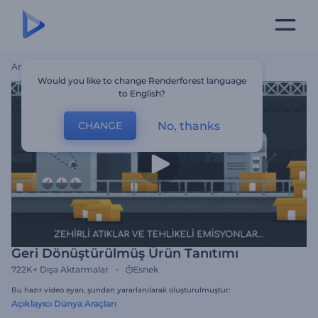
Ana Sayfa
Şablonlar
Geri Dönüştürülmüş Ürün Tanıtımı
Would you like to change Renderforest language
to English?
No, thanks
CHANGE
Geri Dönüştürülmüş Ürün Tanıtımı
722K+
Dışa Aktarmalar
Esnek
Bu hazır video ayarı, şundan yararlanılarak oluşturulmuştur:
Açıklayıcı Dünya Araçları