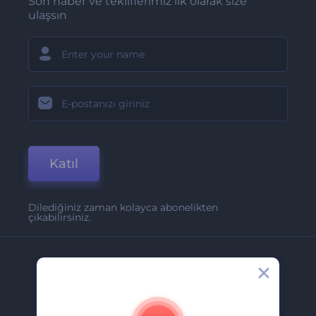
Son haber ve tekliflerimiz ilk olarak size
ulaşsın
Katıl
Dilediğiniz zaman kolayca abonelikten
çıkabilirsiniz.
Şirket
Hakkımızda
İletişim