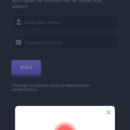
Son haber ve tekliflerimiz ilk olarak size
ulaşsın
Katıl
Dilediğiniz zaman kolayca abonelikten
çıkabilirsiniz.
Şirket
Hakkımızda
İletişim