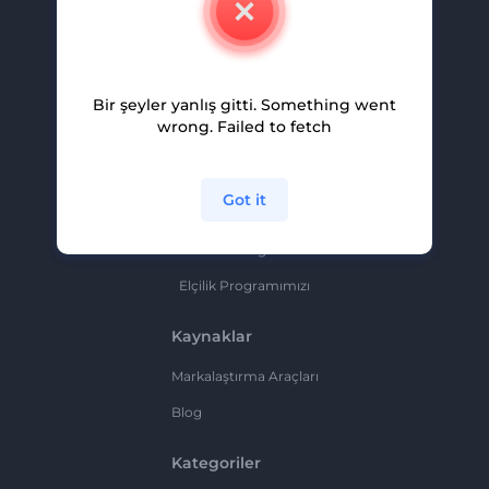
Kariyer
Yardım Ve Destek
Bir şeyler yanlış gitti. Something went
Ortaklık Programı
wrong. Failed to fetch
Gizlilik Politikası
Şartlar Ve Koşullar
Got it
Site Haritası
Ortaklık Programı
Elçilik Programımızı
Kaynaklar
Markalaştırma Araçları
Blog
Kategoriler