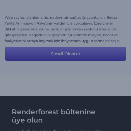
Web sayfası planlama hizmetlerinizin sağladığı avantajları, Beyaz
Tahta Animasyon Paketinin yardımıyla vurgulayın. İzleyicilerin
dikkatini çekecek sunumunuzu oluştururken şablonu istediğiniz
gibi iyileştirin, değiştirin ve geliştirin. Şirketinizin misyon, hedef ve
faaliyetlerini ortaya koymak için ihtiyacınıza uygun sahneleri seçin.
Şi̇mdi̇ Oluştur
Renderforest bültenine
üye olun