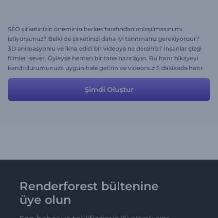
SEO şirketinizin öneminin herkes tarafından anlaşılmasını mı
istiyorsunuz? Belki de şirketinizi daha iyi tanıtmanız gerekiyordur?
3D animasyonlu ve ikna edici bir videoya ne dersiniz? İnsanlar çizgi
filmleri sever. Öyleyse hemen bir tane hazırlayın. Bu hazır hikayeyi
kendi durumunuza uygun hale getirin ve videonuz 5 dakikada hazır
olsun. Bir stil ve müzik parçası seçmeyi de unutmayın. İyi
eğlenceler!
Şi̇mdi̇ Oluştur
Renderforest bültenine
üye olun