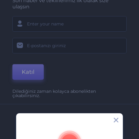
Son haber ve tekliflerimiz ilk olarak size
ulaşsın
Katıl
Dilediğiniz zaman kolayca abonelikten
çıkabilirsiniz.
Şirket
Hakkımızda
İletişim