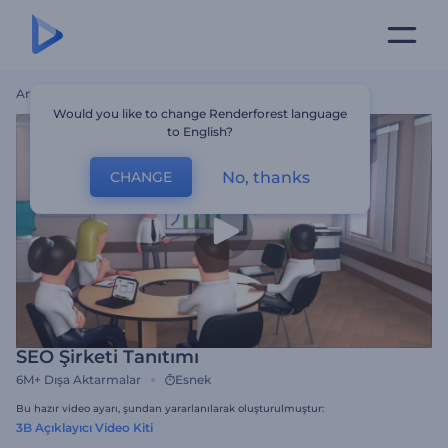
Ana Sayfa
Şablonlar
SEO Şirketi Tanıtımı
Would you like to change Renderforest language
to English?
No, thanks
CHANGE
SEO Şirketi Tanıtımı
6M+
Dışa Aktarmalar
Esnek
Bu hazır video ayarı, şundan yararlanılarak oluşturulmuştur:
3B Açıklayıcı Video Kiti