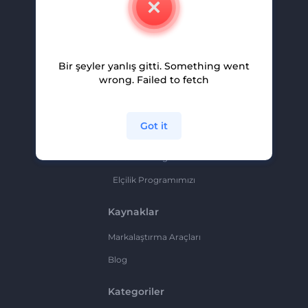
Kariyer
Yardım Ve Destek
Bir şeyler yanlış gitti. Something went
Ortaklık Programı
wrong. Failed to fetch
Gizlilik Politikası
Şartlar Ve Koşullar
Got it
Site Haritası
Ortaklık Programı
Elçilik Programımızı
Kaynaklar
Markalaştırma Araçları
Blog
Kategoriler