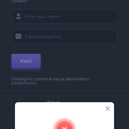
ulaşsın
Katıl
Dilediğiniz zaman kolayca abonelikten
çıkabilirsiniz.
Şirket
Hakkımızda
İletişim