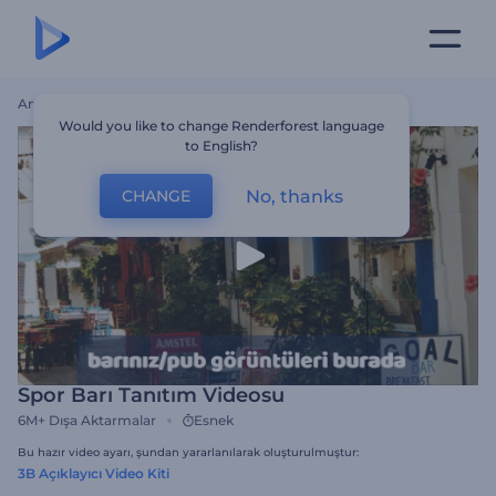
Ana Sayfa
Şablonlar
Spor Barı Tanıtım Videosu
Would you like to change Renderforest language
to English?
No, thanks
CHANGE
Spor Barı Tanıtım Videosu
6M+
Dışa Aktarmalar
Esnek
Bu hazır video ayarı, şundan yararlanılarak oluşturulmuştur:
3B Açıklayıcı Video Kiti