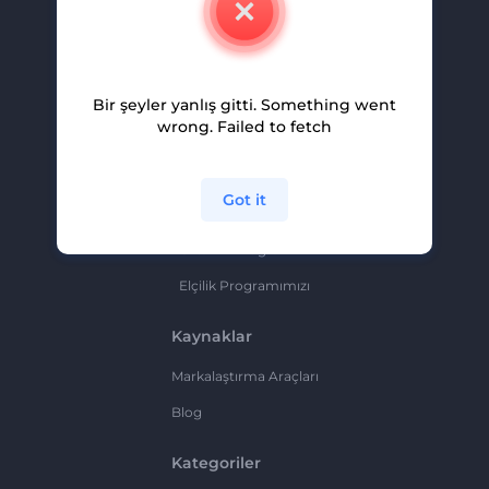
Kariyer
Yardım Ve Destek
Bir şeyler yanlış gitti. Something went
Ortaklık Programı
wrong. Failed to fetch
Gizlilik Politikası
Şartlar Ve Koşullar
Got it
Site Haritası
Ortaklık Programı
Elçilik Programımızı
Kaynaklar
Markalaştırma Araçları
Blog
Kategoriler