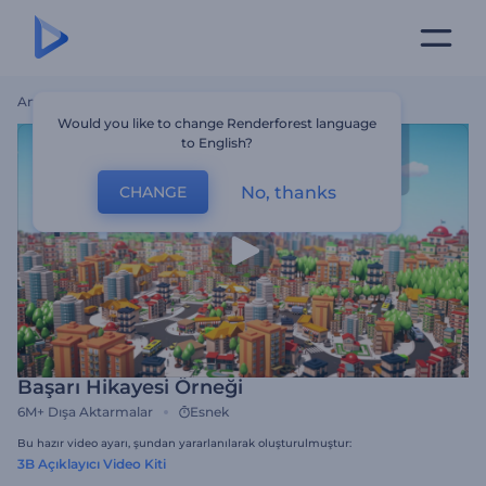
Ana Sayfa
Şablonlar
Başarı Hikayesi Örneği
Would you like to change Renderforest language
to English?
No, thanks
CHANGE
Başarı Hikayesi Örneği
6M+
Dışa Aktarmalar
Esnek
Bu hazır video ayarı, şundan yararlanılarak oluşturulmuştur:
3B Açıklayıcı Video Kiti