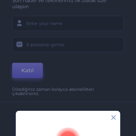
Son haber ve tekliflerimiz ilk olarak size
ulaşsın
Katıl
Dilediğiniz zaman kolayca abonelikten
çıkabilirsiniz.
Şirket
Hakkımızda
İletişim