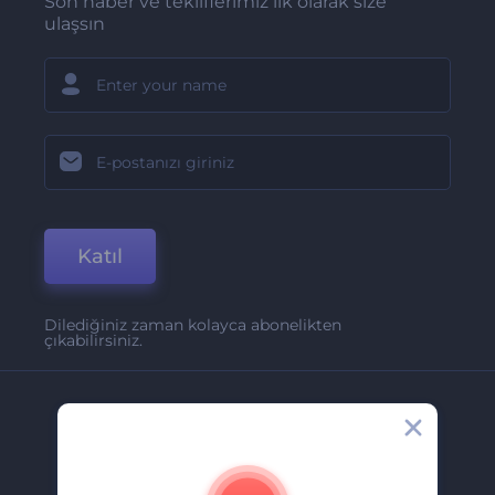
Son haber ve tekliflerimiz ilk olarak size
ulaşsın
Katıl
Dilediğiniz zaman kolayca abonelikten
çıkabilirsiniz.
Şirket
Hakkımızda
İletişim