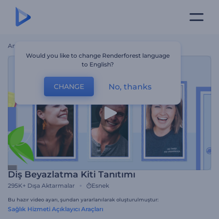
Ana Sayfa
Şablonlar
Diş Beyazlatma Kiti Tanıtımı
Would you like to change Renderforest language
to English?
No, thanks
CHANGE
Diş Beyazlatma Kiti Tanıtımı
295K+
Dışa Aktarmalar
Esnek
Bu hazır video ayarı, şundan yararlanılarak oluşturulmuştur:
Sağlık Hizmeti Açıklayıcı Araçları