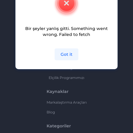
Kariyer
Yardım Ve Destek
Bir şeyler yanlış gitti. Something went
Ortaklık Programı
wrong. Failed to fetch
Gizlilik Politikası
Şartlar Ve Koşullar
Got it
Site Haritası
Ortaklık Programı
Elçilik Programımızı
Kaynaklar
Markalaştırma Araçları
Blog
Kategoriler