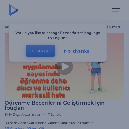
Ana Sayfa
Şablonlar
Öğrenme Becerilerini Geliştirmek İçin İpuçları
Would you like to change Renderforest language
to English?
No, thanks
CHANGE
Öğrenme Becerilerini Geliştirmek İçin
İpuçları
6M+
Dışa Aktarmalar
Esnek
Bu hazır video ayarı, şundan yararlanılarak oluşturulmuştur:
3B Açıklayıcı Video Kiti