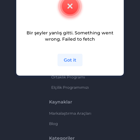
İletişim
Kariyer
Yardım Ve Destek
Bir şeyler yanlış gitti. Something went
Ortaklık Programı
wrong. Failed to fetch
Gizlilik Politikası
Şartlar Ve Koşullar
Got it
Site Haritası
Ortaklık Programı
Elçilik Programımızı
Kaynaklar
Markalaştırma Araçları
Blog
Kategoriler