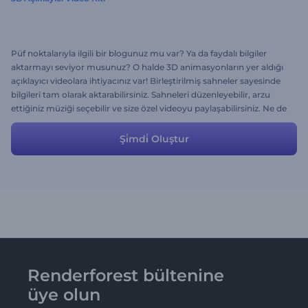
Püf noktalarıyla ilgili bir blogunuz mu var? Ya da faydalı bilgiler
aktarmayı seviyor musunuz? O halde 3D animasyonların yer aldığı
açıklayıcı videolara ihtiyacınız var! Birleştirilmiş sahneler sayesinde
bilgileri tam olarak aktarabilirsiniz. Sahneleri düzenleyebilir, arzu
ettiğiniz müziği seçebilir ve size özel videoyu paylaşabilirsiniz. Ne de
olsa paylaşmak, özen göstermektir!
Şi̇mdi̇ Oluştur
Renderforest bültenine
üye olun