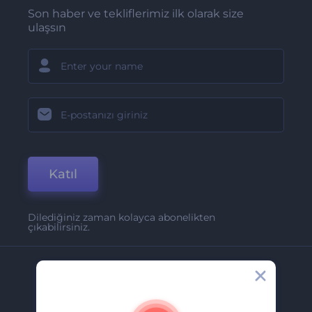
Son haber ve tekliflerimiz ilk olarak size
ulaşsın
Katıl
Dilediğiniz zaman kolayca abonelikten
çıkabilirsiniz.
Şirket
Hakkımızda