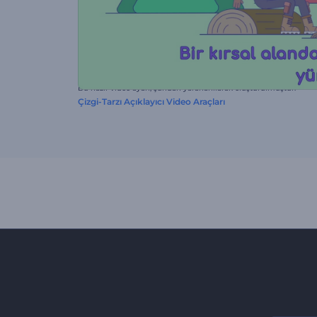
Bu hazır video ayarı, şundan yararlanılarak oluşturulmuştur:
Çizgi-Tarzı Açıklayıcı Video Araçları