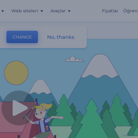
Web siteleri
Araçlar
Fiyatlar
Öğren
No, thanks
CHANGE