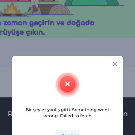
Bir şeyler yanlış gitti. Something went
Renderforest bültenine üye olun
wrong. Failed to fetch
Son haber ve tekliflerimiz ilk olarak size ulaşsın