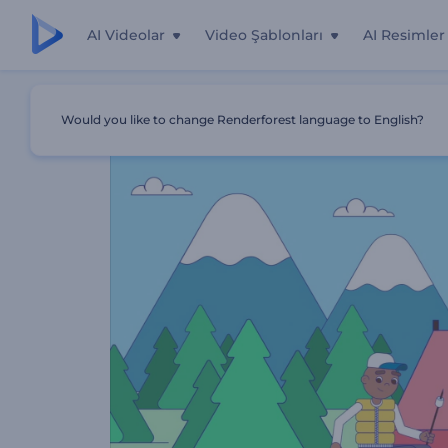
AI Videolar
Video Şablonları
AI Resimler
Ana Sayfa
Şablonlar
Daha Mutlu Bir Hayat İçin 5 İpucu
Would you like to change Renderforest language to English?