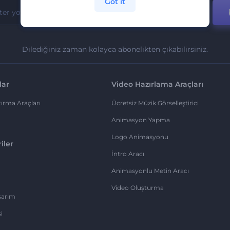
Got it
Dilediğiniz zaman kolayca abonelikten çıkabilirsiniz.
lar
Video Hazırlama Araçları
ırma Araçları
Ücretsiz Müzik Görselleştirici
Animasyon Yapma
Logo Animasyonu
iler
İntro Aracı
Animasyonlu Metin Aracı
Video Oluşturma
sarım
i