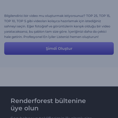
Bilgilendirici bir video mu oluşturmak istiyorsunuz? TOP 25, TOP 15,
TOP 10, TOP 5 gibi videoları kolayca hazırlamak için istediğiniz
sahneyi seçin. Eğer fotoğraf ve görüntülerin karışık olduğu bir video
yaratacaksanız, bu şablon tam size göre. İçeriğinizi daha da çekici
hale getirin. Profesyonel En İyiler Listenizi hemen oluşturun!
Şi̇mdi̇ Oluştur
Renderforest bültenine
üye olun