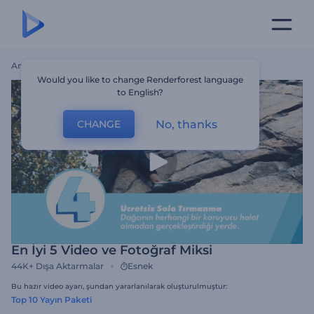
Ana Sayfa
Şablonlar
En İyi 5 Video Ve Fotoğraf Miksi
Would you like to change Renderforest language
to English?
No, thanks
CHANGE
En İyi 5 Video ve Fotoğraf Miksi
44K+
Dışa Aktarmalar
Esnek
Bu hazır video ayarı, şundan yararlanılarak oluşturulmuştur:
Top 10 Yayın Paketi