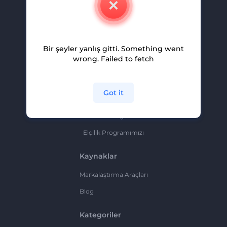
Kariyer
Yardım Ve Destek
Bir şeyler yanlış gitti. Something went
Ortaklık Programı
wrong. Failed to fetch
Gizlilik Politikası
Şartlar Ve Koşullar
Got it
Site Haritası
Ortaklık Programı
Elçilik Programımızı
Kaynaklar
Markalaştırma Araçları
Blog
Kategoriler