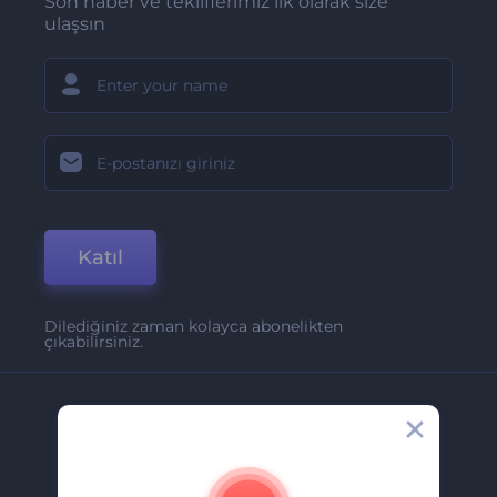
Son haber ve tekliflerimiz ilk olarak size
ulaşsın
Katıl
Dilediğiniz zaman kolayca abonelikten
çıkabilirsiniz.
Şirket
Hakkımızda
İletişim