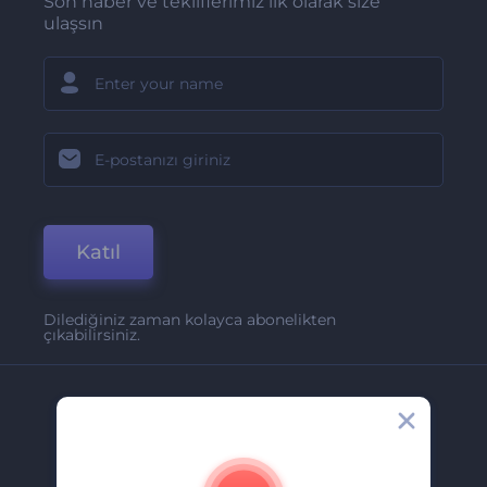
Son haber ve tekliflerimiz ilk olarak size
ulaşsın
Katıl
Dilediğiniz zaman kolayca abonelikten
çıkabilirsiniz.
Şirket
Hakkımızda
İletişim