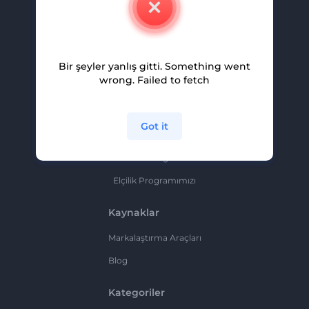
Kariyer
Yardım Ve Destek
Bir şeyler yanlış gitti. Something went
Ortaklık Programı
wrong. Failed to fetch
Gizlilik Politikası
Şartlar Ve Koşullar
Got it
Site Haritası
Ortaklık Programı
Elçilik Programımızı
Kaynaklar
Markalaştırma Araçları
Blog
Kategoriler