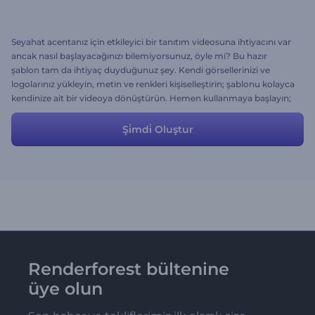
Seyahat acentanız için etkileyici bir tanıtım videosuna ihtiyacını var
ancak nasıl başlayacağınızı bilemiyorsunuz, öyle mi? Bu hazır
şablon tam da ihtiyaç duyduğunuz şey. Kendi görsellerinizi ve
logolarınız yükleyin, metin ve renkleri kişiselleştirin; şablonu kolayca
kendinize ait bir videoya dönüştürün. Hemen kullanmaya başlayın;
renkli sahneler ve çekici karakterlerle hedef kitlenizi etkiniz altına
alın.
Şi̇mdi̇ Oluştur
Renderforest bültenine
üye olun