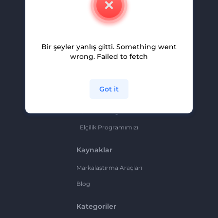
Kariyer
Yardım Ve Destek
Bir şeyler yanlış gitti. Something went
Ortaklık Programı
wrong. Failed to fetch
Gizlilik Politikası
Şartlar Ve Koşullar
Got it
Site Haritası
Ortaklık Programı
Elçilik Programımızı
Kaynaklar
Markalaştırma Araçları
Blog
Kategoriler