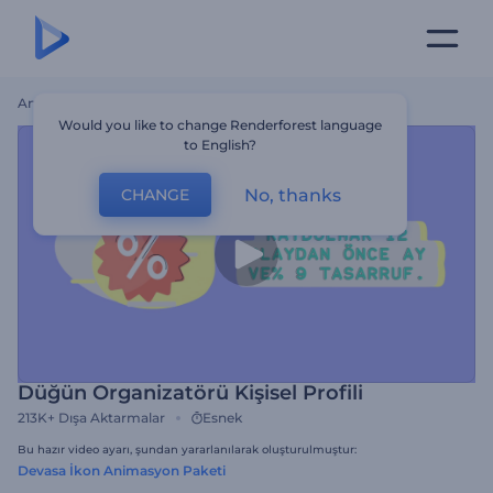
Ana Sayfa
Şablonlar
Düğün Organizatörü Kişisel Profili
Would you like to change Renderforest language
to English?
No, thanks
CHANGE
Düğün Organizatörü Kişisel Profili
213K+
Dışa Aktarmalar
Esnek
Bu hazır video ayarı, şundan yararlanılarak oluşturulmuştur:
Devasa İkon Animasyon Paketi