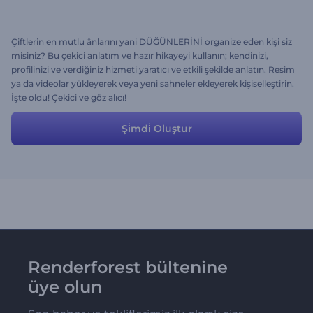
Çiftlerin en mutlu ânlarını yani DÜĞÜNLERİNİ organize eden kişi siz
misiniz? Bu çekici anlatım ve hazır hikayeyi kullanın; kendinizi,
profilinizi ve verdiğiniz hizmeti yaratıcı ve etkili şekilde anlatın. Resim
ya da videolar yükleyerek veya yeni sahneler ekleyerek kişiselleştirin.
İşte oldu! Çekici ve göz alıcı!
Şi̇mdi̇ Oluştur
Renderforest bültenine
üye olun