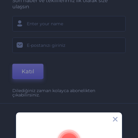
Son haber ve tekliflerimiz ilk olarak size
ulaşsın
Katıl
Dilediğiniz zaman kolayca abonelikten
çıkabilirsiniz.
Şirket
Hakkımızda
İletişim