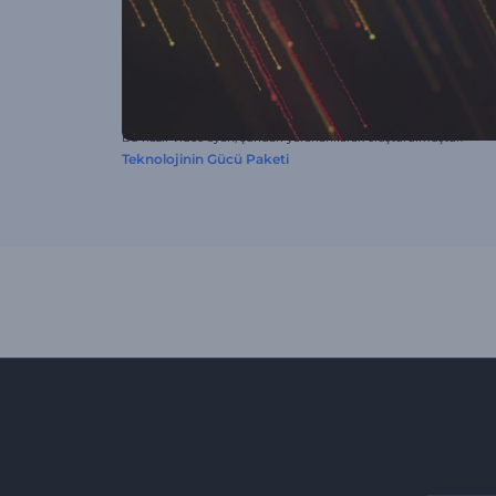
Bu hazır video ayarı, şundan yararlanılarak oluşturulmuştur:
Teknolojinin Gücü Paketi