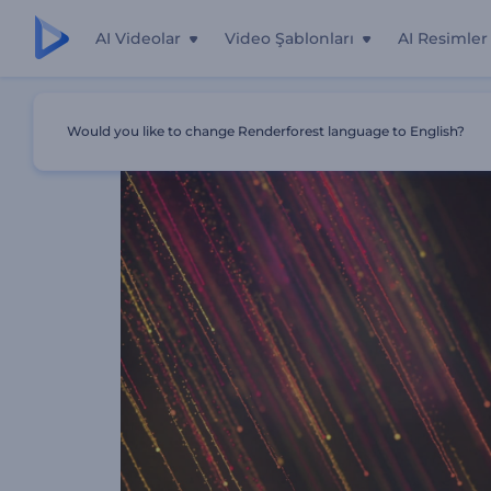
AI Videolar
Video Şablonları
AI Resimler
Ana Sayfa
Şablonlar
Bilim Nedir?
Would you like to change Renderforest language to English?