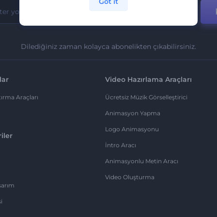
Got it
Dilediğiniz zaman kolayca abonelikten çıkabilirsiniz.
lar
Video Hazırlama Araçları
ırma Araçları
Ücretsiz Müzik Görselleştirici
Animasyon Yapma
Logo Animasyonu
iler
İntro Aracı
Animasyonlu Metin Aracı
Video Oluşturma
sarım
i