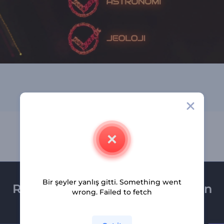
Bir şeyler yanlış gitti. Something went
Renderforest bültenine üye olun
wrong. Failed to fetch
Son haber ve tekliflerimiz ilk olarak size ulaşsın