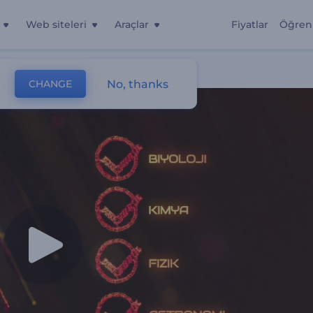
Web siteleri
Araçlar
Fiyatlar
Öğren
No, thanks
CHANGE