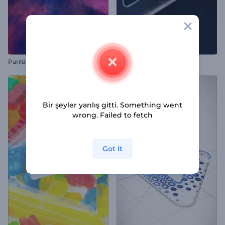
P
arıldayan Nebula Logo Gösterimi
Karanlık Sinematik İntro
Bir şeyler yanlış gitti. Something went
wrong. Failed to fetch
Got it