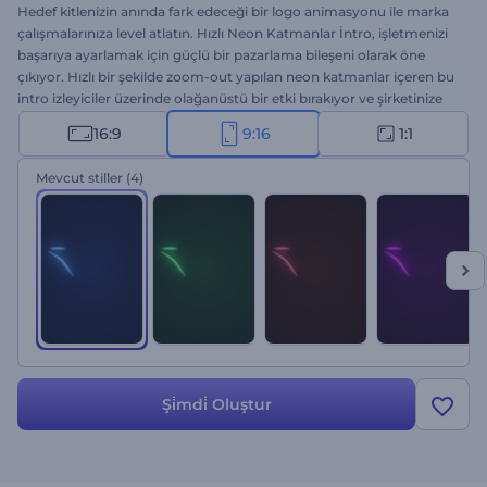
Hedef kitlenizin anında fark edeceği bir logo animasyonu ile marka
çalışmalarınıza level atlatın. Hızlı Neon Katmanlar İntro, işletmenizi
başarıya ayarlamak için güçlü bir pazarlama bileşeni olarak öne
çıkıyor. Hızlı bir şekilde zoom-out yapılan neon katmanlar içeren bu
intro izleyiciler üzerinde olağanüstü bir etki bırakıyor ve şirketinize
olan ilgiyi artırıyor. Logonuzu yükleyin, beğendiğiniz stil seçeneğini
16:9
9:16
1:1
işaretleyin, sloganınızı yazın ve profesyonel intro animasyonunuz
için birkaç dakika bekleyin. Şirket tanıtımları, ürün ve hizmet
Mevcut stiller
(4)
reklamları, sunum girişleri, kanal intro ve outroları, reklam filmleri
vb. için ideal. Hemen şimdi deneyin!
Şi̇mdi̇ Oluştur