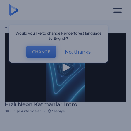
Ana Sayfa
Şablonlar
Hızlı Neon Katmanlar İntro
Would you like to change Renderforest language
to English?
No, thanks
CHANGE
Hızlı Neon Katmanlar İntro
8K+
Dışa Aktarmalar
7 saniye