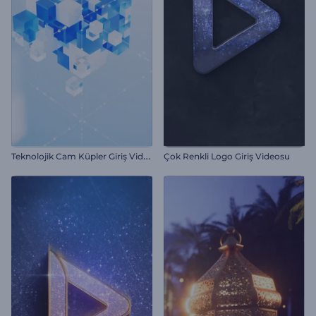
T
eknolojik Cam Küpler Giriş Videosu
Çok Renkli Logo Giriş Videosu