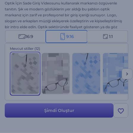
Optik İçin Sade Giriş Videosunu kullanarak markanızı özgüvenle
tanıtın. Şık ve modern gözlüklerin yer aldığı bu şablon optik
markanız için zarif ve profesyonel bir giriş içeriği sunuyor. Logo,
slogan ve arkaplan müziği ekleyerek özelleştirin ve kişiselleştirilmiş
bir intro elde edin. Optik sektöründe faaliyet gösteren ya da göz
bakım çözümleri geliştiren şirketler için harika bir seçenek. Hemen
16:9
9:16
1:1
oluşturun ve markanızı bir üst lige taşıyın!
Mevcut stiller
(12)
Şi̇mdi̇ Oluştur