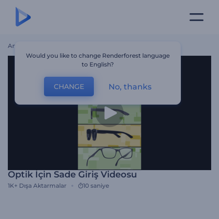
Ana Sayfa
Şablonlar
Optik İçin Sade Giriş Videosu
Would you like to change Renderforest language
to English?
No, thanks
CHANGE
Optik İçin Sade Giriş Videosu
1K+
Dışa Aktarmalar
10 saniye