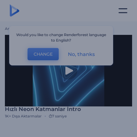
Ana Sayfa
Şablonlar
Hızlı Neon Katmanlar İntro
Would you like to change Renderforest language
to English?
No, thanks
CHANGE
Hızlı Neon Katmanlar İntro
1K+
Dışa Aktarmalar
7 saniye