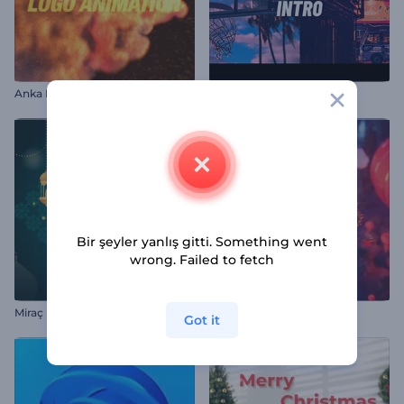
Anka Kuşu Logo Animasyonu
Şehir Temalı Dinamik İntro
Bir şeyler yanlış gitti. Something went
wrong. Failed to fetch
Miraç Kandili Animasyonları
Çin Yeni Yılı Giriş Videosu
Got it