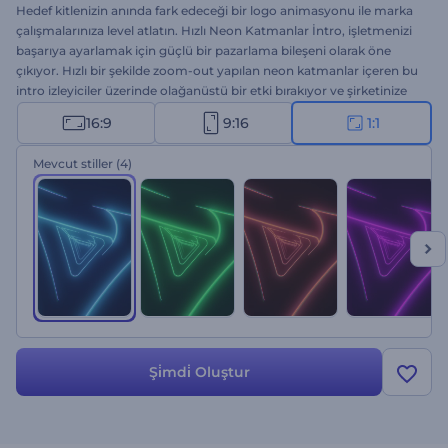
Hedef kitlenizin anında fark edeceği bir logo animasyonu ile marka
çalışmalarınıza level atlatın. Hızlı Neon Katmanlar İntro, işletmenizi
başarıya ayarlamak için güçlü bir pazarlama bileşeni olarak öne
çıkıyor. Hızlı bir şekilde zoom-out yapılan neon katmanlar içeren bu
intro izleyiciler üzerinde olağanüstü bir etki bırakıyor ve şirketinize
olan ilgiyi artırıyor. Logonuzu yükleyin, beğendiğiniz stil seçeneğini
16:9
9:16
1:1
işaretleyin, sloganınızı yazın ve profesyonel intro animasyonunuz
için birkaç dakika bekleyin. Şirket tanıtımları, ürün ve hizmet
Mevcut stiller
(4)
reklamları, sunum girişleri, kanal intro ve outroları, reklam filmleri
vb. için ideal. Hemen şimdi deneyin!
Şi̇mdi̇ Oluştur