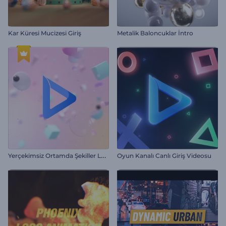
Kar Küresi Mucizesi Giriş
Metalik Baloncuklar İntro
Y
erçekimsiz Ortamda Şekiller Logo Gösterimi
Oyun Kanalı Canlı Giriş Videosu