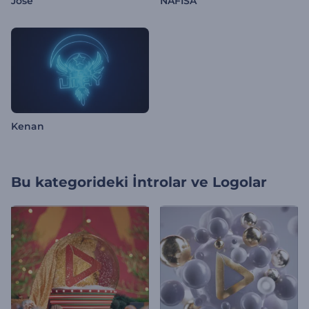
Jose
NAFISA
Kenan
Bu kategorideki
İntrolar ve Logolar