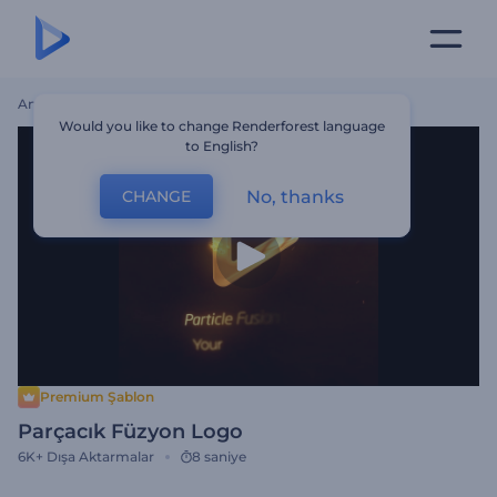
Ana Sayfa
Şablonlar
Parçacık Füzyon Logo
Would you like to change Renderforest language
to English?
No, thanks
CHANGE
Premium Şablon
Parçacık Füzyon Logo
6K+
Dışa Aktarmalar
8 saniye