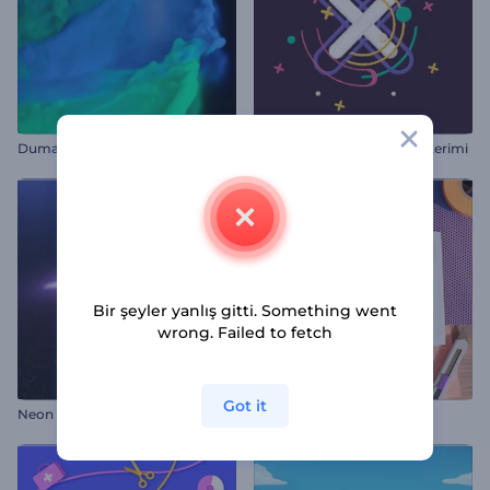
Dumanlı Kasırga Logo
Dönüşen Şekiller Logo Gösterimi
Bir şeyler yanlış gitti. Something went
wrong. Failed to fetch
Got it
Neon Pikseller Giriş Videosu
DIY Gereçleri Giriş Videosu