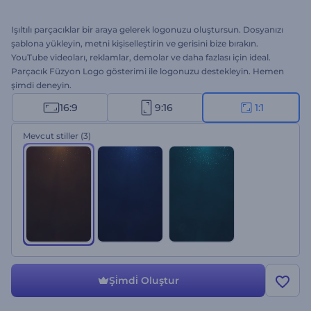
Işıltılı parçacıklar bir araya gelerek logonuzu oluştursun. Dosyanızı
şablona yükleyin, metni kişiselleştirin ve gerisini bize bırakın.
YouTube videoları, reklamlar, demolar ve daha fazlası için ideal.
Parçacık Füzyon Logo gösterimi ile logonuzu destekleyin. Hemen
şimdi deneyin.
16:9
9:16
1:1
Mevcut stiller
(3)
Şi̇mdi̇ Oluştur