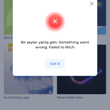
Şirin Paskalya Tebrik Kartı
Şabat Şalom Animasyonları
Bir şeyler yanlış gitti. Something went
wrong. Failed to fetch
Got it
Kumlu Giriş Logo
Neon Hatlar İntro