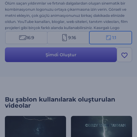
Ölüm saçan yıldırımlar ve fırtınalı dalgalardan oluşan sinematik bir
kombinasyonun logonuzu ortaya çıkarmasına izin verin. Görseli ve
metni ekleyin, çok güçlü animasyonunuz birkaç dakikada elinizde
oldun. YouTube kanalları, bloglar, web siteleri, tanıtım videoları, film
projeleri gibi birçok farklı alanda kullanabilirsiniz. Kasırgalı Logo
Gösterimini hemen denemeye başlayın!
16:9
9:16
1:1
Şi̇mdi̇ Oluştur
Bu şablon kullanılarak oluşturulan
videolar