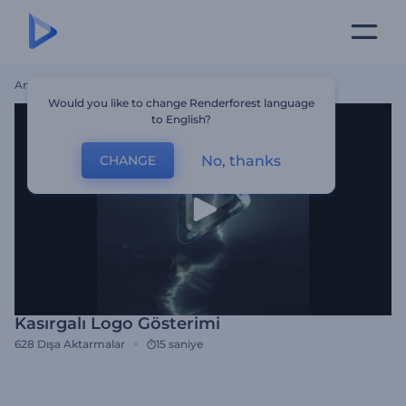
Ana Sayfa
Şablonlar
Kasırgalı Logo Gösterimi
Would you like to change Renderforest language
to English?
No, thanks
CHANGE
Kasırgalı Logo Gösterimi
628
Dışa Aktarmalar
15 saniye