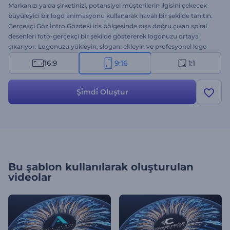
Markanızı ya da şirketinizi, potansiyel müşterilerin ilgisini çekecek
büyüleyici bir logo animasyonu kullanarak havalı bir şekilde tanıtın.
Gerçekçi Göz İntro Gözdeki iris bölgesinde dışa doğru çıkan spiral
desenleri foto-gerçekçi bir şekilde göstererek logonuzu ortaya
çıkarıyor. Logonuzu yükleyin, sloganı ekleyin ve profesyonel logo
animasyonunuz için birkaç dakika bekleyin. Yeni teknolojik ürünler
16:9
9:16
1:1
ya da hizmetler, optik markaları ve mağazaları, sinema ve fotoğraf
stüdyoları gibi çeşitli alanlar için ideal. Birçok izleyicinin dikkatini
çekecek olan bu şablon ile markanızı başarıya ulaştırın. Hemen
Şi̇mdi̇ Oluştur
deneyin!
Bu şablon kullanılarak oluşturulan
videolar