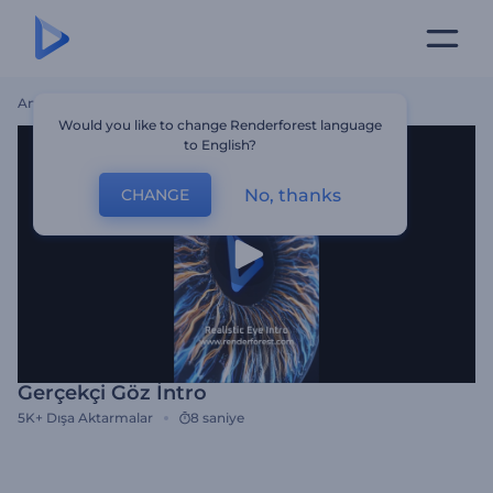
Ana Sayfa
Şablonlar
Gerçekçi Göz İntro
Would you like to change Renderforest language
to English?
No, thanks
CHANGE
Gerçekçi Göz İntro
5K+
Dışa Aktarmalar
8 saniye