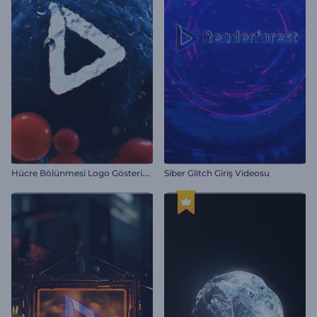
H
ücre Bölünmesi Logo Gösterimi
Siber Glitch Giriş Videosu