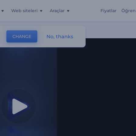
Web siteleri
Araçlar
Fiyatlar
Öğren
No, thanks
CHANGE