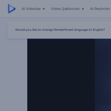
AI Videolar
Video Şablonları
AI Resimler
Ana Sayfa
Şablonlar
Parlak Dağılma Logo Gösterimi
Would you like to change Renderforest language to English?