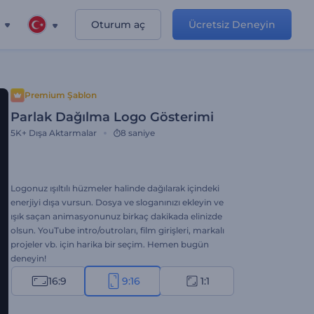
Oturum aç
Ücretsiz Deneyin
Premium Şablon
Parlak Dağılma Logo Gösterimi
5K+
Dışa Aktarmalar
8 saniye
Logonuz ışıltılı hüzmeler halinde dağılarak içindeki
enerjiyi dışa vursun. Dosya ve sloganınızı ekleyin ve
ışık saçan animasyonunuz birkaç dakikada elinizde
olsun. YouTube intro/outroları, film girişleri, markalı
projeler vb. için harika bir seçim. Hemen bugün
deneyin!
16:9
9:16
1:1