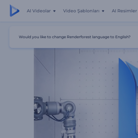
AI Videolar
Video Şablonları
AI Resimler
Ana Sayfa
Şablonlar
Robotik Kol Logosu Tanıtımı
Would you like to change Renderforest language to English?