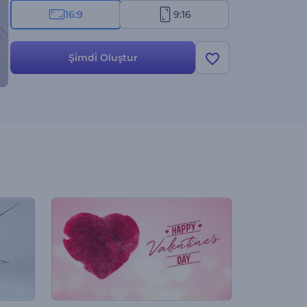
16:9
9:16
Şi̇mdi̇ Oluştur