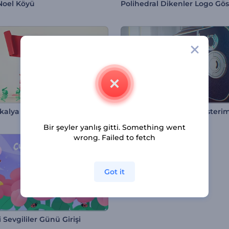
 Noel Köyü
kalya Kurdelesi
Vintaj Kamera Logo Gösterim
Bir şeyler yanlış gitti. Something went
wrong. Failed to fetch
Got it
 Sevgililer Günü Girişi