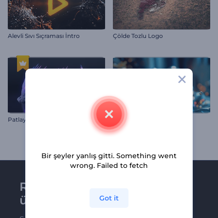
Alevli Sıvı Sıçraması İntro
Çölde Tozlu Logo
Patlayan Duman Logo Gösterimi
Sıvı Top Füzyonu Girişi
Bir şeyler yanlış gitti. Something went
wrong. Failed to fetch
Renderforest bültenine
üye olun
Got it