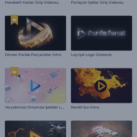
Hareketli Yazılar Giriş Videosu
Parlayan Işıklar Giriş Videosu
Dönen Parlak Parçacıklar İntro
Loş Işık Logo Gösterisi
Y
erçekimsiz Ortamda Şekiller Logo Gösterimi
Renkli Sıvı İntro