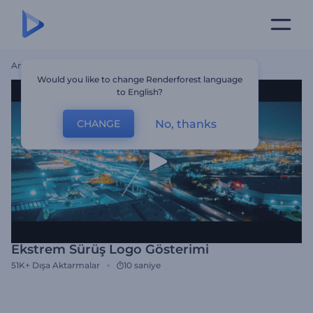
Ana Sayfa
Şablonlar
Ekstrem Sürüş Logo Gösterimi
Would you like to change Renderforest language
to English?
No, thanks
CHANGE
Ekstrem Sürüş Logo Gösterimi
51K+
Dışa Aktarmalar
10 saniye