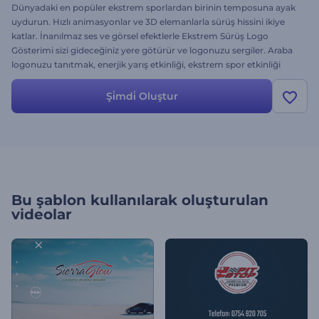
Dünyadaki en popüler ekstrem sporlardan birinin temposuna ayak
uydurun. Hızlı animasyonlar ve 3D elemanlarla sürüş hissini ikiye
katlar. İnanılmaz ses ve görsel efektlerle Ekstrem Sürüş Logo
Gösterimi sizi gideceğiniz yere götürür ve logonuzu sergiler. Araba
logonuzu tanıtmak, enerjik yarış etkinliği, ekstrem spor etkinliği
duyurusu veya basitçe hız gerektiren bir animasyon için
kullanılabilir. Sürüşünüzü oluşturun ve ilerleyin! Daima ücretsizdir!
Şi̇mdi̇ Oluştur
Bu şablon kullanılarak oluşturulan
videolar