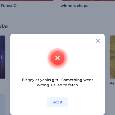
ForestID
winners chapel
olar
Bir şeyler yanlış gitti. Something went
Kar Küresi Logo Gösterimi
Işıltılı Kar Taneleri İntro
wrong. Failed to fetch
Got it