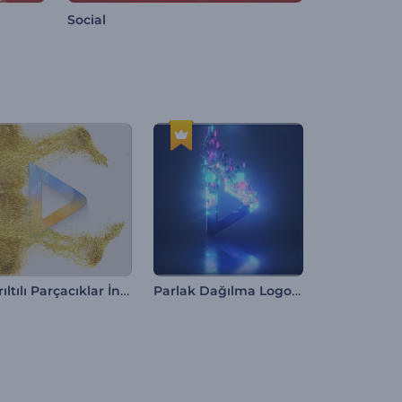
Social
Parıltılı Parçacıklar İntro
Parlak Dağılma Logo Gösterimi