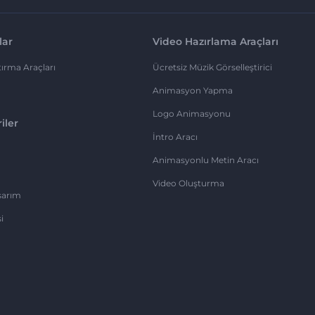
lar
Video Hazırlama Araçları
ırma Araçları
Ücretsiz Müzik Görselleştirici
Animasyon Yapma
Logo Animasyonu
iler
İntro Aracı
Animasyonlu Metin Aracı
Video Oluşturma
sarım
i