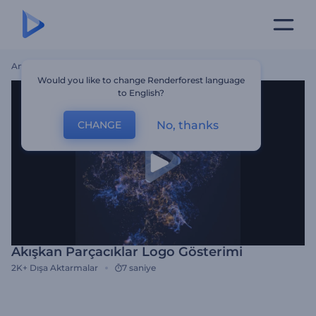
Ana Sayfa
Şablonlar
Akışkan Parçacıklar Logo Gösterimi
Would you like to change Renderforest language
to English?
No, thanks
CHANGE
Akışkan Parçacıklar Logo Gösterimi
2K+
Dışa Aktarmalar
7 saniye