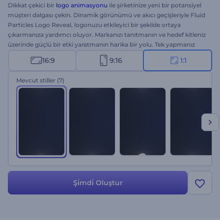
Dikkat çekici bir
logo animasyonu
ile şirketinize yeni bir potansiyel
müşteri dalgası çekin. Dinamik görünümü ve akıcı geçişleriyle Fluid
Particles Logo Reveal, logonuzu etkileyici bir şekilde ortaya
çıkarmanıza yardımcı oluyor. Markanızı tanıtmanın ve hedef kitleniz
üzerinde güçlü bir etki yaratmanın harika bir yolu. Tek yapmanız
gereken logonuzu yüklemek, sloganınızı yazmak ve profesyonelce
16:9
9:16
1:1
canlandırılmış bir logo açılışı için birkaç dakika beklemek. Yeni
marka tanıtımları, şirket tanıtımları, TV reklamları, ürün sunumları
Mevcut stiller
(7)
ve çok daha fazlası için mükemmel. Hemen deneyin!
Şi̇mdi̇ Oluştur