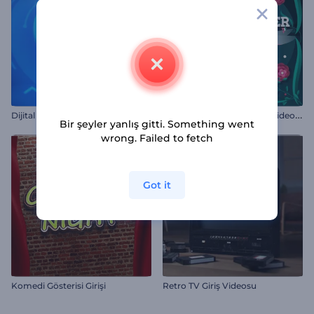
R
engarenk Paskalya Giriş Videosu
Dijital Logo Gösterimi
Bir şeyler yanlış gitti. Something went
wrong. Failed to fetch
Got it
Komedi Gösterisi Girişi
Retro TV Giriş Videosu