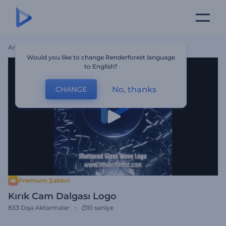
Ana Sayfa
Şablonlar
Kırık Cam Dalgası Logo
Would you like to change Renderforest language
to English?
No, thanks
CHANGE
Premium Şablon
Kırık Cam Dalgası Logo
833
Dışa Aktarmalar
10 saniye