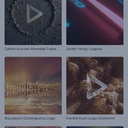
Ç
ekim Kuvveti Altındaki Taşlar Giriş Videosu
Süratli Yarışçı Logosu
Büyüleyici Gündoğumu Logo
Parıltılı Kum Logo Gösterimi