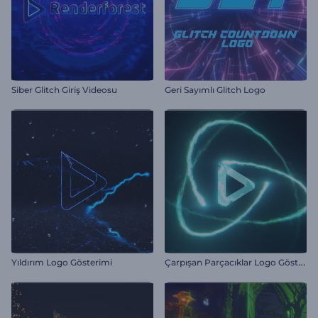
Siber Glitch Giriş Videosu
Geri Sayımlı Glitch Logo
Ç
arpışan Parçacıklar Logo Gösterimi
Yıldırım Logo Gösterimi