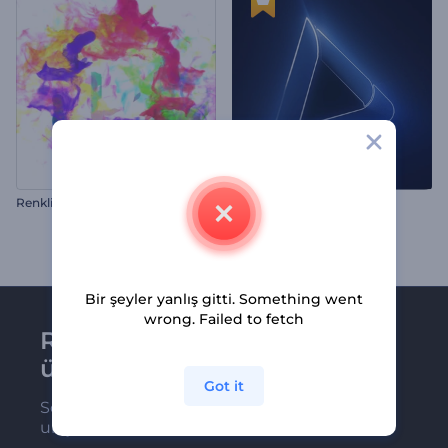
R
enkli Parçacıklar Logo Gösterimi
Neon Parıltısı İntro
Bir şeyler yanlış gitti. Something went
wrong. Failed to fetch
Renderforest bültenine
üye olun
Got it
Son haber ve tekliflerimiz ilk olarak size
ulaşsın