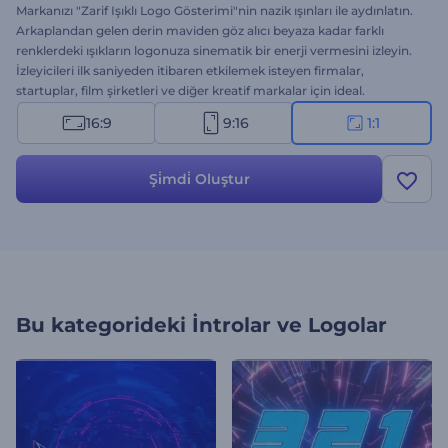
Markanızı "Zarif Işıklı Logo Gösterimi"nin nazik ışınları ile aydınlatın.
Arkaplandan gelen derin maviden göz alıcı beyaza kadar farklı
renklerdeki ışıkların logonuza sinematik bir enerji vermesini izleyin.
İzleyicileri ilk saniyeden itibaren etkilemek isteyen firmalar,
startuplar, film şirketleri ve diğer kreatif markalar için ideal.
Logonuzu yükleyin, mesajınızı girin ve müziği ayarlayın; hepsi bu.
16:9
9:16
1:1
Hemen oluşturun ve markanızın kimliğini şık bir şekilde sergileyin!
Şi̇mdi̇ Oluştur
Bu kategorideki
İntrolar ve Logolar