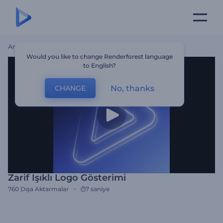
Ana Sayfa
Şablonlar
Zarif Işıklı Logo Gösterimi
Would you like to change Renderforest language
to English?
No, thanks
CHANGE
Zarif Işıklı Logo Gösterimi
760
Dışa Aktarmalar
7 saniye