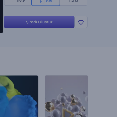
16:9
9:16
1:1
Şi̇mdi̇ Oluştur