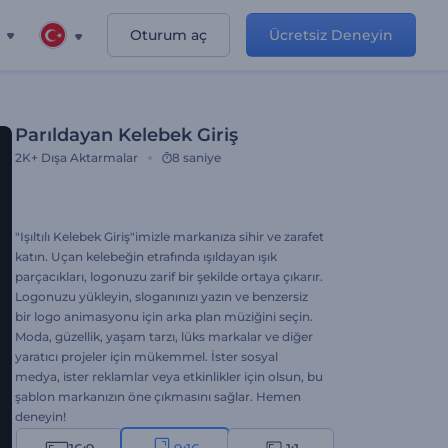
Oturum aç
Ücretsiz Deneyin
Parıldayan Kelebek Giriş
2K+
Dışa Aktarmalar
8 saniye
"Işıltılı Kelebek Giriş"imizle markanıza sihir ve zarafet
katın. Uçan kelebeğin etrafında ışıldayan ışık
parçacıkları, logonuzu zarif bir şekilde ortaya çıkarır.
Logonuzu yükleyin, sloganınızı yazın ve benzersiz
bir logo animasyonu için arka plan müziğini seçin.
Moda, güzellik, yaşam tarzı, lüks markalar ve diğer
yaratıcı projeler için mükemmel. İster sosyal
medya, ister reklamlar veya etkinlikler için olsun, bu
şablon markanızın öne çıkmasını sağlar. Hemen
deneyin!