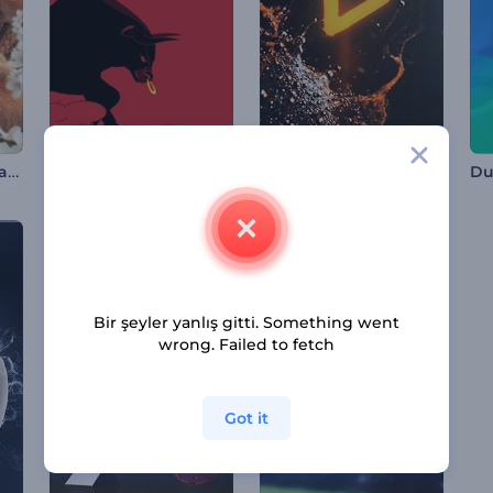
Gerçekçi Paskalya Tavşanları Tanıtımı
El Encierro Etkinliği Tanıtımı
Alevli Sıvı Sıçraması İntro
Du
Bir şeyler yanlış gitti. Something went
wrong. Failed to fetch
Got it