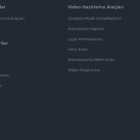
lar
Video Hazırlama Araçları
ırma Araçları
Ücretsiz Müzik Görselleştirici
Animasyon Yapma
Logo Animasyonu
iler
İntro Aracı
Animasyonlu Metin Aracı
Video Oluşturma
sarım
i