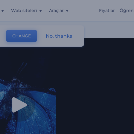
Web siteleri
Araçlar
Fiyatlar
Öğren
No, thanks
CHANGE