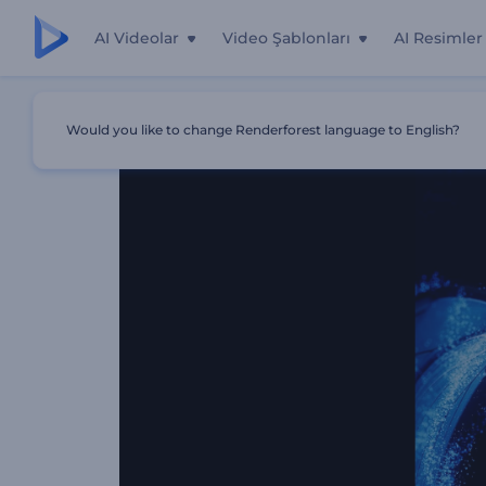
AI Videolar
Video Şablonları
AI Resimler
Ana Sayfa
Şablonlar
Parıldayan Kelebek Giriş
Would you like to change Renderforest language to English?