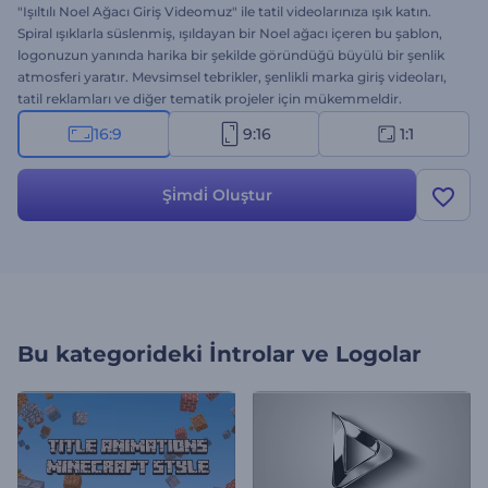
"Işıltılı Noel Ağacı Giriş Videomuz" ile tatil videolarınıza ışık katın.
Spiral ışıklarla süslenmiş, ışıldayan bir Noel ağacı içeren bu şablon,
logonuzun yanında harika bir şekilde göründüğü büyülü bir şenlik
atmosferi yaratır. Mevsimsel tebrikler, şenlikli marka giriş videoları,
tatil reklamları ve diğer tematik projeler için mükemmeldir.
Logonuz, mesajınız ve neşeli arka plan müziğinizle kolayca
16:9
9:16
1:1
özelleştirin. Hemen oluşturun ve tatil neşesini yayın!
Şi̇mdi̇ Oluştur
Bu kategorideki
İntrolar ve Logolar