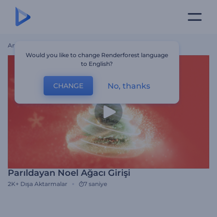
Ana Sayfa
Şablonlar
Parıldayan Noel Ağacı Girişi
Would you like to change Renderforest language
to English?
No, thanks
CHANGE
Parıldayan Noel Ağacı Girişi
2K+
Dışa Aktarmalar
7 saniye