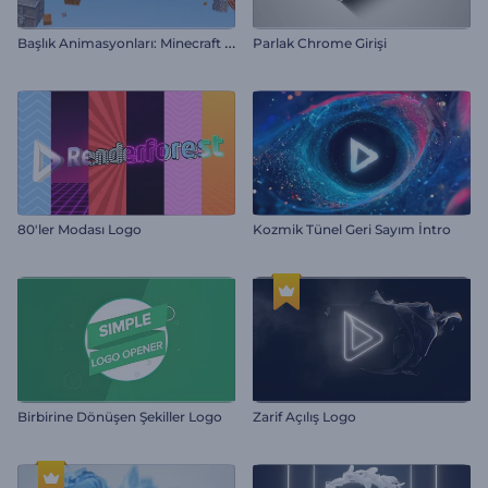
B
aşlık Animasyonları: Minecraft Tarzı
Parlak Chrome Girişi
80'ler Modası Logo
Kozmik Tünel Geri Sayım İntro
Birbirine Dönüşen Şekiller Logo
Zarif Açılış Logo