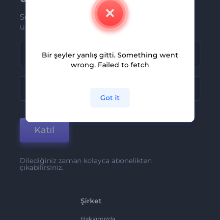
Son haber ve tekliflerimiz ilk olarak size
ulaşsın
Bir şeyler yanlış gitti. Something went
wrong. Failed to fetch
Got it
Katıl
Dilediğiniz zaman kolayca abonelikten
çıkabilirsiniz.
Şirket
Hakkımızda