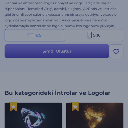
Her harika antrenman doğru zihniyet ve doğru araçlarla başlar.
"Spor Salonu Temelleri Giriş", dambıl, su şişesi, AirPods ve kettlebell
gibi önemli spor salonu aksesuarlarını bir araya getiriyor ve sade bir
logo gösterimiyle tamamlanıyor. Akıcı geçişler ve sinematik
aydınlatmayla benzersiz bir logo sunumu için logonuzu yükleyin,
sloganınızı yazın ve arka plan müziğini seçin. Spor salonu tanıtımları,
16:9
9:16
spor salonu temalı projeler ve sağlıklı yaşam tarzı içerikleri için
mükemmel. Hemen deneyin!
Şi̇mdi̇ Oluştur
Bu kategorideki
İntrolar ve Logolar