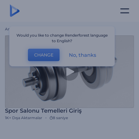
Ana Sayfa
Şablonlar
Spor Salonu Temelleri Giriş
Would you like to change Renderforest language
to English?
No, thanks
CHANGE
Spor Salonu Temelleri Giriş
1K+
Dışa Aktarmalar
8 saniye