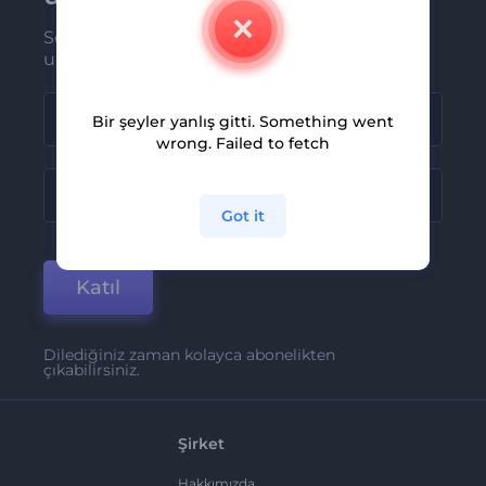
Son haber ve tekliflerimiz ilk olarak size
ulaşsın
Bir şeyler yanlış gitti. Something went
wrong. Failed to fetch
Got it
Katıl
Dilediğiniz zaman kolayca abonelikten
çıkabilirsiniz.
Şirket
Hakkımızda