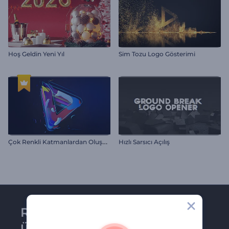
Hoş Geldin Yeni Yıl
Sim Tozu Logo Gösterimi
Ç
ok Renkli Katmanlardan Oluşan Logo
Hızlı Sarsıcı Açılış
Renderforest bültenine
üye olun