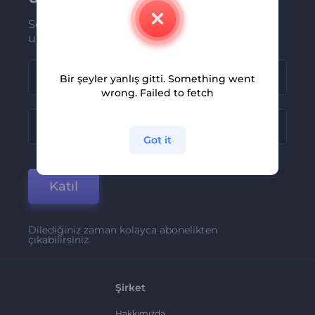
Son haber ve tekliflerimiz ilk olarak size
ulaşsın
Bir şeyler yanlış gitti. Something went
wrong. Failed to fetch
Got it
Katıl
Dilediğiniz zaman kolayca abonelikten
çıkabilirsiniz.
Şirket
Hakkımızda