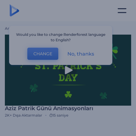
Ana Sayfa
Şablonlar
Aziz Patrik Günü Animasyonları
Would you like to change Renderforest language
to English?
No, thanks
CHANGE
Aziz Patrik Günü Animasyonları
2K+
Dışa Aktarmalar
15 saniye