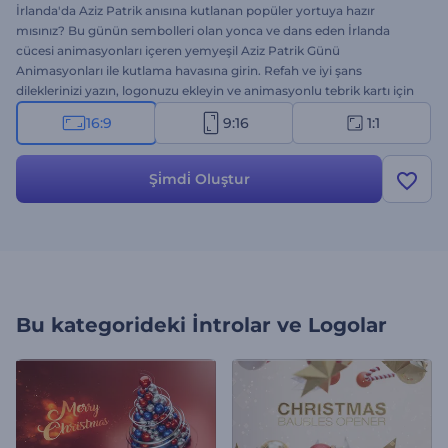
İrlanda'da Aziz Patrik anısına kutlanan popüler yortuya hazır
mısınız? Bu günün sembolleri olan yonca ve dans eden İrlanda
cücesi animasyonları içeren yemyeşil Aziz Patrik Günü
Animasyonları ile kutlama havasına girin. Refah ve iyi şans
dileklerinizi yazın, logonuzu ekleyin ve animasyonlu tebrik kartı için
birkaç dakika bekleyin. Kutlama davetiyeleri, tebrik kartları, sunum
16:9
9:16
1:1
girişleri gibi birçok proje için mükemmel bir seçenek. Hemen
deneyin!
Şi̇mdi̇ Oluştur
Bu kategorideki
İntrolar ve Logolar