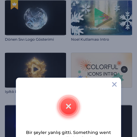
Dönen Sıvı Logo Gösterimi
Noel Kutlaması Intro
Işıltılı Parçacık Dalgası Logo
Renkli Simgeler İntro
Bir şeyler yanlış gitti. Something went