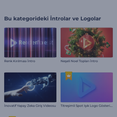
Bu kategorideki
İntrolar ve Logolar
Renk Kırılması İntro
Neşeli Noel Topları İntro
T
itreşimli Spot Işık Logo Gösterimi
İnovatif Yapay Zeka Giriş Videosu