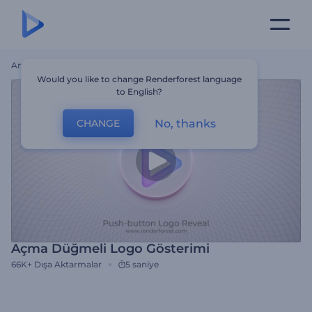
Ana Sayfa
Şablonlar
Açma Düğmeli Logo Gösterimi
Would you like to change Renderforest language
to English?
No, thanks
CHANGE
Açma Düğmeli Logo Gösterimi
66K+
Dışa Aktarmalar
5 saniye