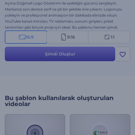
Açma Düğmeli Logo Gösterimi ile sadeliğin gücünü sergileyin.
Markanızı son derece zarif ve şık bir şekilde öne çıkarın. Logonuzu
yükleyin ve profesyonel animasyon bir dakikada elinizde olsun.
YouTube kanalı introları, TV reklamları, sunum girişleri, şirket
tanıtımları gibi birçok proje için ideal. Bu şablonu hemen şimdi
deneyin!
16:9
9:16
1:1
Şi̇mdi̇ Oluştur
Bu şablon kullanılarak oluşturulan
videolar