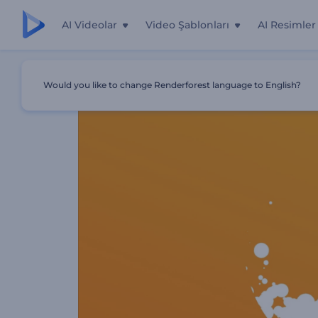
AI Videolar
Video Şablonları
AI Resimler
Ana Sayfa
Şablonlar
Start Up Roket Logosu
Would you like to change Renderforest language to English?