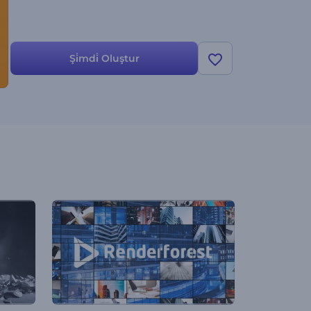
Şi̇mdi̇ Oluştur