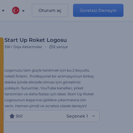
Oturum aç
Ücretsiz Deneyin
Start Up Roket Logosu
31K+
Dışa Aktarmalar
12 saniye
Logonuzu tam güçle tanıtmak için bu 2 boyutlu
roketi fırlatın․ Profesyonel bir animasyonun birkaç
dakika içinde elinizde olması için görselinizi
yükleyin. Sunumlar, YouTube kanalları, şirket
tanıtımları ve daha fazlası için ideal. Start Up Roket
Logosunun başarınızı göklere çıkarmasına izin
verin. Hemen şimdi ve ücretsiz olarak deneyin!
Stil
Seçenek 1