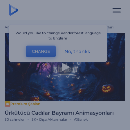
Ana Sayfa
Şablonlar
Ürkütücü Cadılar Bayramı Animasyonları
Would you like to change Renderforest language
to English?
No, thanks
CHANGE
Premium Şablon
Ürkütücü Cadılar Bayramı Animasyonları
30
sahneler
3K+
Dışa Aktarmalar
Esnek