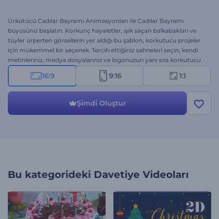
Ürkütücü Cadılar Bayramı Animasyonları ile Cadılar Bayramı
büyüsünü başlatın. Korkunç hayaletler, ışık saçan balkabakları ve
tüyler ürperten görsellerin yer aldığı bu şablon, korkutucu projeler
için mükemmel bir seçenek. Tercih ettiğiniz sahneleri seçin; kendi
metinleriniz, medya dosyalarınız ve logonuzun yanı sıra korkutucu
bir müzik ekleyerek tüyleri diken diken eden bir cadılar bayramı
16:9
9:16
1:1
videosu elde edin. Cadılar Bayramı davetiyeleri, kutlama videoları,
korku temalı introlar gibi birçok proje için biçilmiş kaftan. Hemen
oluşturun!
Şi̇mdi̇ Oluştur
Bu kategorideki
Davetiye Videoları