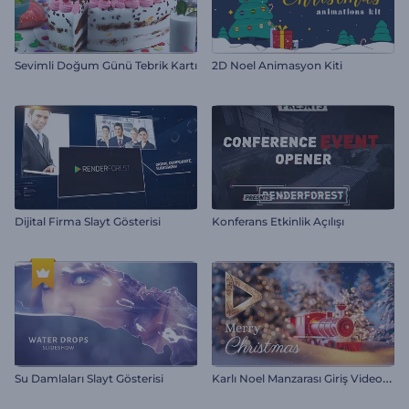
Sevimli Doğum Günü Tebrik Kartı
2D Noel Animasyon Kiti
Dijital Firma Slayt Gösterisi
Konferans Etkinlik Açılışı
K
arlı Noel Manzarası Giriş Videosu
Su Damlaları Slayt Gösterisi