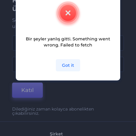
üye olun
Son haber ve tekliflerimiz ilk olarak size
ulaşsın
Bir şeyler yanlış gitti. Something went
wrong. Failed to fetch
Got it
Katıl
Dilediğiniz zaman kolayca abonelikten
çıkabilirsiniz.
Şirket