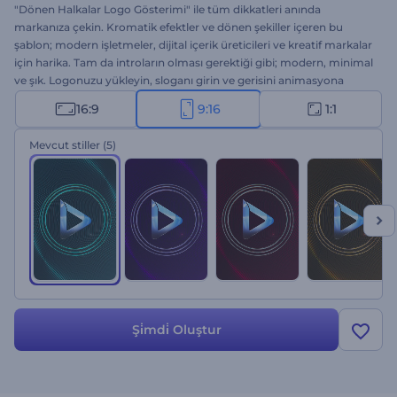
"Dönen Halkalar Logo Gösterimi" ile tüm dikkatleri anında
markanıza çekin. Kromatik efektler ve dönen şekiller içeren bu
şablon; modern işletmeler, dijital içerik üreticileri ve kreatif markalar
için harika. Tam da introların olması gerektiği gibi; modern, minimal
ve şık. Logonuzu yükleyin, sloganı girin ve gerisini animasyona
bırakın. Hemen şimdi deneyin ve profesyonel kalitede bir introyu
16:9
9:16
1:1
saniyeler içinde elde edin!
Mevcut stiller
(5)
Şi̇mdi̇ Oluştur