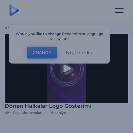
Ana Sayfa
Şablonlar
Dönen Halkalar Logo Gösterimi
Would you like to change Renderforest language
to English?
No, thanks
CHANGE
Dönen Halkalar Logo Gösterimi
4K+
Dışa Aktarmalar
5 saniye