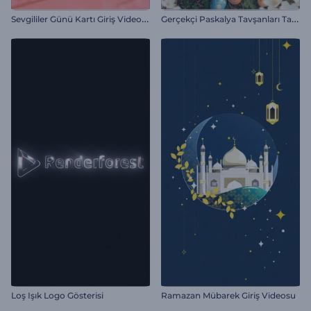
S
evgililer Günü Kartı Giriş Videosu
G
erçekçi Paskalya Tavşanları Tanıtımı
Loş Işık Logo Gösterisi
Ramazan Mübarek Giriş Videosu