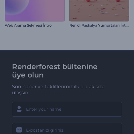
R
enkli Paskalya Yumurtaları İntro
Web Arama Sekmesi İntro
Renderforest bültenine
üye olun
Son haber ve tekliflerimiz ilk olarak size
ulaşsın