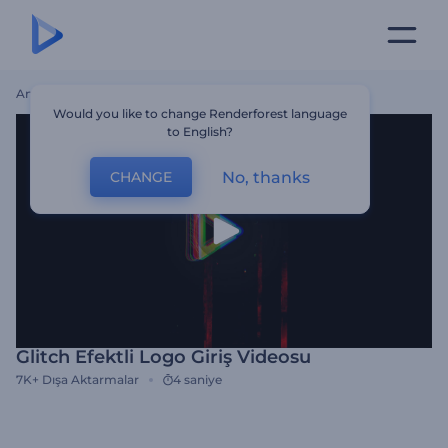
Ana Sayfa
Şablonlar
Glitch Efektli Logo Giriş Videosu
Would you like to change Renderforest language
to English?
No, thanks
CHANGE
Glitch Efektli Logo Giriş Videosu
7K+
Dışa Aktarmalar
4 saniye