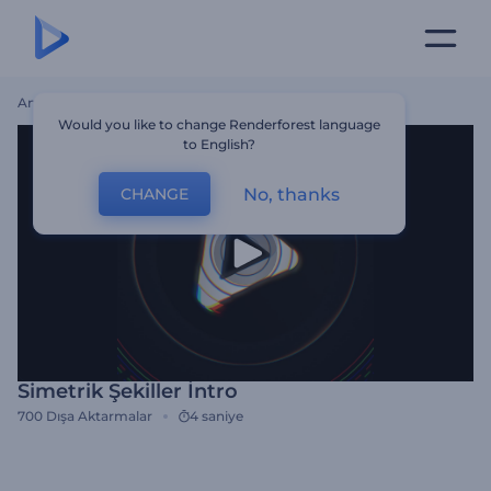
Ana Sayfa
Şablonlar
Simetrik Şekiller İntro
Would you like to change Renderforest language
to English?
No, thanks
CHANGE
Simetrik Şekiller İntro
700
Dışa Aktarmalar
4 saniye