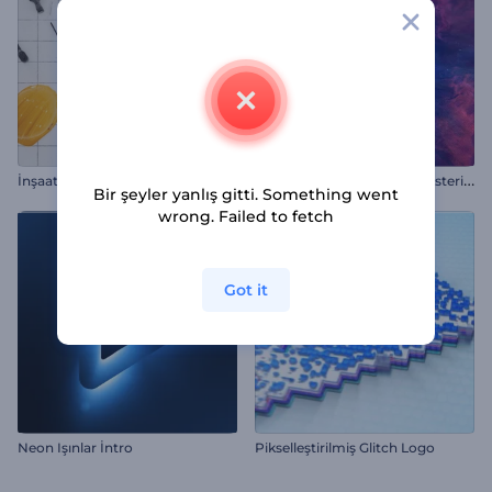
P
arıldayan Nebula Logo Gösterimi
İnşaat Projesi Tanıtımı
Bir şeyler yanlış gitti. Something went
wrong. Failed to fetch
Got it
Neon Işınlar İntro
Pikselleştirilmiş Glitch Logo