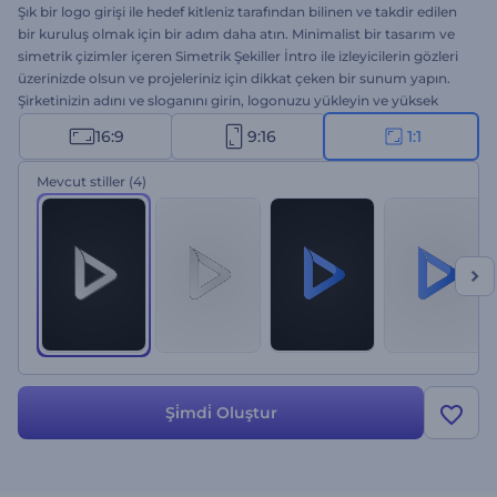
Şık bir logo girişi ile hedef kitleniz tarafından bilinen ve takdir edilen
bir kuruluş olmak için bir adım daha atın. Minimalist bir tasarım ve
simetrik çizimler içeren Simetrik Şekiller İntro ile izleyicilerin gözleri
üzerinizde olsun ve projeleriniz için dikkat çeken bir sunum yapın.
Şirketinizin adını ve sloganını girin, logonuzu yükleyin ve yüksek
çözünürlüklü logo animasyonu için biraz bekleyin. Yeni ürün ya da
16:9
9:16
1:1
teknoloji markası tanıtımları, şirket sunumları, yeni kanal duyuruları
vs. için kullanın. Hemen şimdi deneyin!
Mevcut stiller
(4)
Şi̇mdi̇ Oluştur