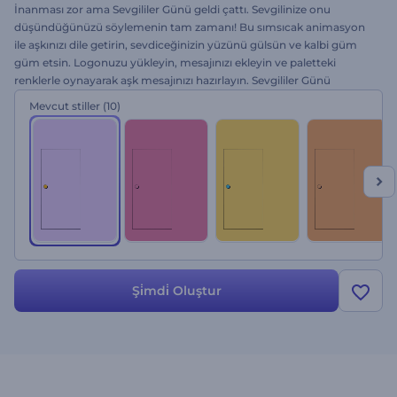
İnanması zor ama Sevgililer Günü geldi çattı. Sevgilinize onu
düşündüğünüzü söylemenin tam zamanı! Bu sımsıcak animasyon
ile aşkınızı dile getirin, sevdiceğinizin yüzünü gülsün ve kalbi güm
güm etsin. Logonuzu yükleyin, mesajınızı ekleyin ve paletteki
renklerle oynayarak aşk mesajınızı hazırlayın. Sevgililer Günü
tebrikleri, romantik etkinlikler, düğün ve nişan, yıldönümleri vs. için
Mevcut stiller
(10)
mükemmel bir seçim. İçinizdeki aşkı dışa yansıtmanın zamanı geldi!
Hemen deneyin!
Şi̇mdi̇ Oluştur