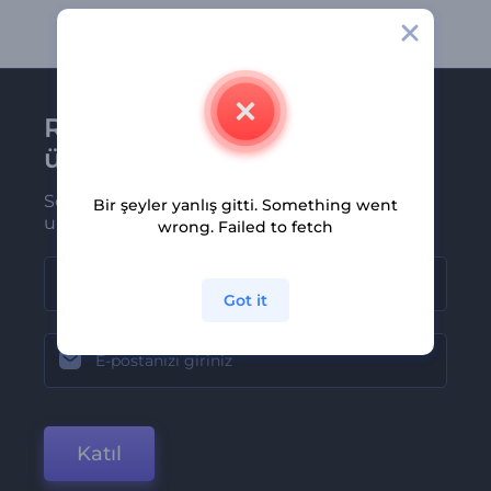
Renderforest bültenine
üye olun
Son haber ve tekliflerimiz ilk olarak size
Bir şeyler yanlış gitti. Something went
ulaşsın
wrong. Failed to fetch
Got it
Katıl