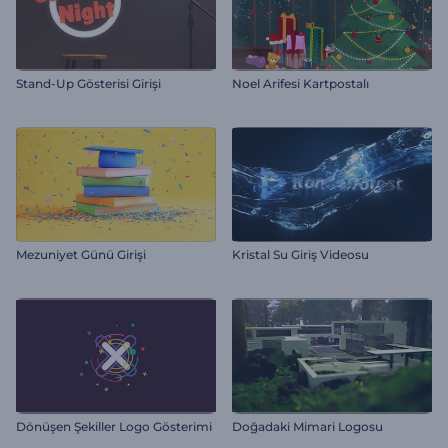
Stand-Up Gösterisi Girişi
Noel Arifesi Kartpostalı
Mezuniyet Günü Girişi
Kristal Su Giriş Videosu
Dönüşen Şekiller Logo Gösterimi
Doğadaki Mimari Logosu