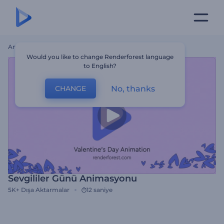
Ana Sayfa
Şablonlar
Sevgililer Günü Animasyonu
Would you like to change Renderforest language
to English?
No, thanks
CHANGE
Sevgililer Günü Animasyonu
5K+
Dışa Aktarmalar
12 saniye