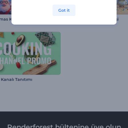
Got it
mas Karakter Paketi
Civciv'in Mezuniyet Girişi
Kanalı Tanıtımı
Renderforest bültenine üye olun