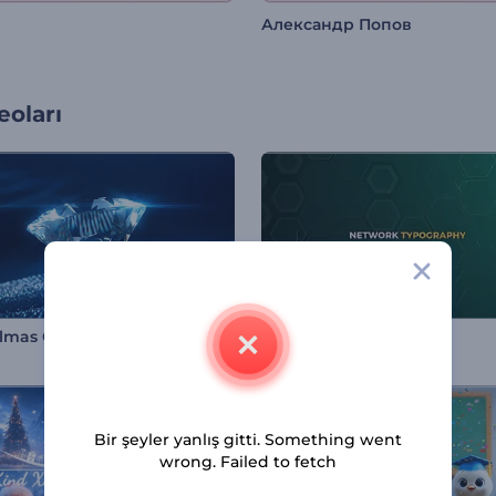
Александр Попов
oları
Işıltılı Elmas Galaksi Açılış Videosu
İletişim Ağı Tipografi
Bir şeyler yanlış gitti. Something went
wrong. Failed to fetch