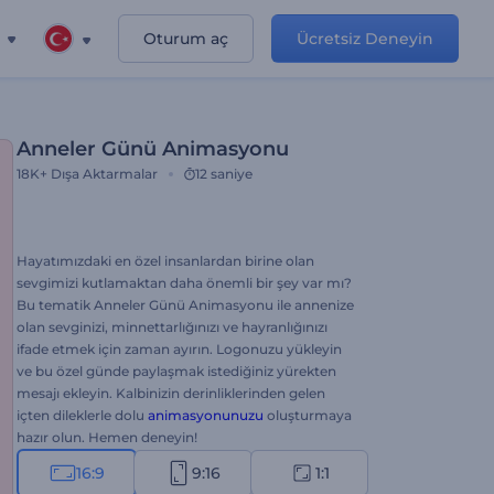
Oturum aç
Ücretsiz Deneyin
Anneler Günü Animasyonu
18K+
Dışa Aktarmalar
12 saniye
Hayatımızdaki en özel insanlardan birine olan
sevgimizi kutlamaktan daha önemli bir şey var mı?
Bu tematik Anneler Günü Animasyonu ile annenize
olan sevginizi, minnettarlığınızı ve hayranlığınızı
ifade etmek için zaman ayırın. Logonuzu yükleyin
ve bu özel günde paylaşmak istediğiniz yürekten
mesajı ekleyin. Kalbinizin derinliklerinden gelen
içten dileklerle dolu
animasyonunuzu
oluşturmaya
hazır olun. Hemen deneyin!
16:9
9:16
1:1