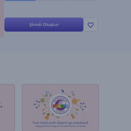
Şi̇mdi̇ Oluştur