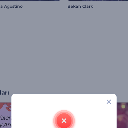
ia Agostino
Bekah Clark
arı