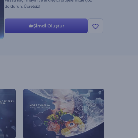
Fırsatı kaçırmayın ve etkileyici projelerinizle göz
doldurun. Ücretsiz!
Şi̇mdi̇ Oluştur