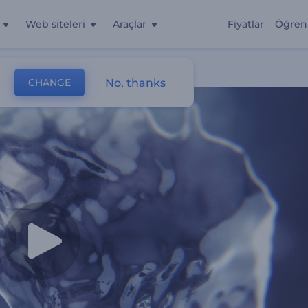
Web siteleri
Araçlar
Fiyatlar
Öğren
No, thanks
CHANGE