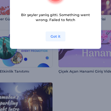
Bir şeyler yanlış gitti. Something went
iler Günü Animasyonu
Noel Partisi Slayt Gösterisi
wrong. Failed to fetch
Got it
Etkinlik Tanıtımı