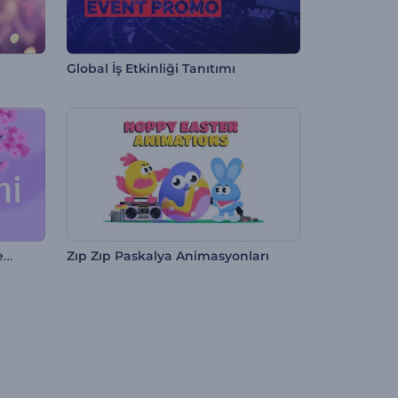
Global İş Etkinliği Tanıtımı
Çiçek Açan Hanami Giriş Videosu
Zıp Zıp Paskalya Animasyonları