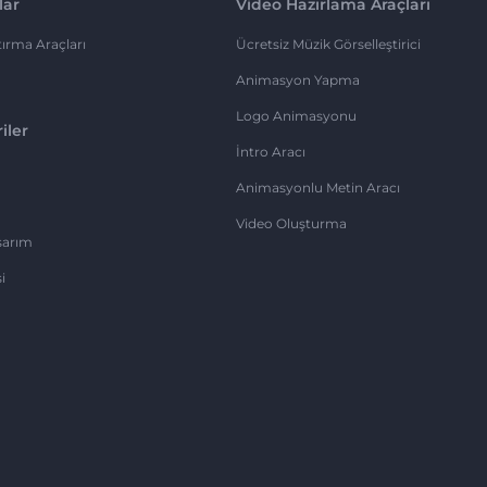
lar
Video Hazırlama Araçları
ırma Araçları
Ücretsiz Müzik Görselleştirici
Animasyon Yapma
Logo Animasyonu
iler
İntro Aracı
Animasyonlu Metin Aracı
Video Oluşturma
sarım
i