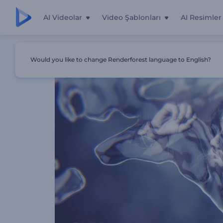
AI Videolar
Video Şablonları
AI Resimler
Ana Sayfa
Şablonlar
Su Damlaları Slayt Gösterisi
Would you like to change Renderforest language to English?