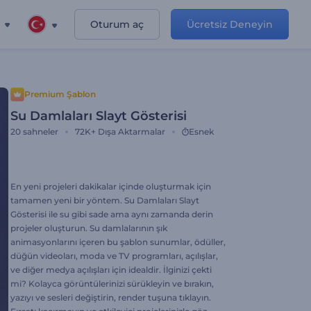
Oturum aç
Ücretsiz Deneyin
Premium Şablon
Su Damlaları Slayt Gösterisi
20
sahneler
72K+
Dışa Aktarmalar
Esnek
En yeni projeleri dakikalar içinde oluşturmak için
tamamen yeni bir yöntem. Su Damlaları Slayt
Gösterisi ile su gibi sade ama aynı zamanda derin
projeler oluşturun. Su damlalarının şık
animasyonlarını içeren bu şablon sunumlar, ödüller,
düğün videoları, moda ve TV programları, açılışlar,
ve diğer medya açılışları için idealdir. İlginizi çekti
mi? Kolayca görüntülerinizi sürükleyin ve bırakın,
yazıyı ve sesleri değiştirin, render tuşuna tıklayın.