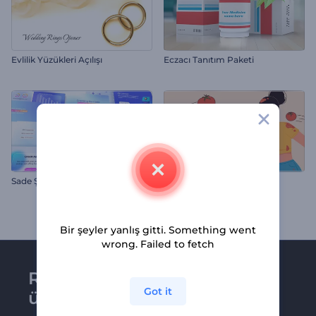
Evlilik Yüzükleri Açılışı
Eczacı Tanıtım Paketi
Sade Şirket Sunumu
La Tomatina Animasyonları
Bir şeyler yanlış gitti. Something went
wrong. Failed to fetch
Renderforest bültenine
Got it
üye olun