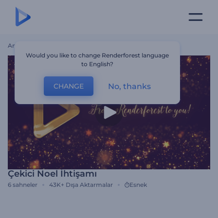
Ana Sayfa
Şablonlar
Çekici Noel İhtişamı
Would you like to change Renderforest language
to English?
No, thanks
CHANGE
Çekici Noel İhtişamı
6
sahneler
43K+
Dışa Aktarmalar
Esnek