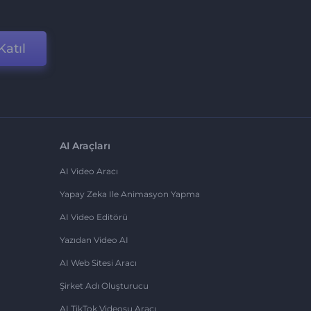
Katıl
AI Araçları
AI Video Aracı
Yapay Zeka Ile Animasyon Yapma
AI Video Editörü
Yazıdan Video AI
AI Web Sitesi Aracı
Şirket Adı Oluşturucu
AI TikTok Videosu Aracı