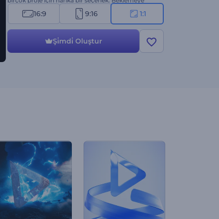
birçok proje için harika bir seçenek. Beklemeye
gerek yok! Cadılı videonuzu hemen hazırlayın ve
16:9
9:16
1:1
izleyicilerin aklını alın!
Şi̇mdi̇ Oluştur