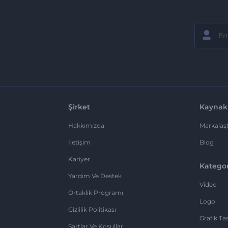
Şirket
Kaynak
Hakkımızda
Markalaşt
İletişim
Blog
Kariyer
Kategor
Yardım Ve Destek
Video
Ortaklık Programı
Logo
Gizlilik Politikası
Grafik Ta
Şartlar Ve Koşullar