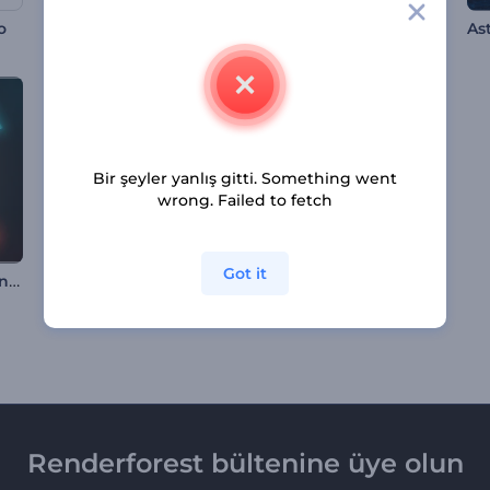
Soyut Görseller Giriş Videosu
o
Dönüşen Logo
Bir şeyler yanlış gitti. Something went
wrong. Failed to fetch
Got it
Işıltılı Video Oyunu İntro
Parlayan Ateş Giriş Videosu
Kripto Para Giriş Videosu
Renderforest bültenine üye olun