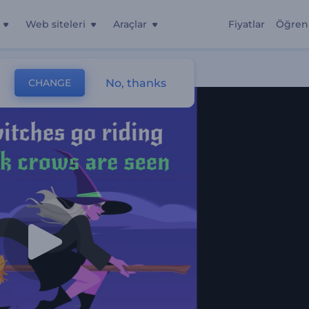
Web siteleri
Araçlar
Fiyatlar
Öğren
No, thanks
CHANGE