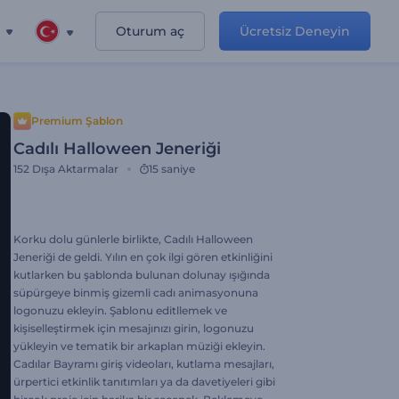
Oturum aç
Ücretsiz Deneyin
Premium Şablon
Cadılı Halloween Jeneriği
152
Dışa Aktarmalar
15 saniye
Korku dolu günlerle birlikte, Cadılı Halloween
Jeneriği de geldi. Yılın en çok ilgi gören etkinliğini
kutlarken bu şablonda bulunan dolunay ışığında
süpürgeye binmiş gizemli cadı animasyonuna
logonuzu ekleyin. Şablonu editllemek ve
kişiselleştirmek için mesajınızı girin, logonuzu
yükleyin ve tematik bir arkaplan müziği ekleyin.
Cadılar Bayramı giriş videoları, kutlama mesajları,
ürpertici etkinlik tanıtımları ya da davetiyeleri gibi