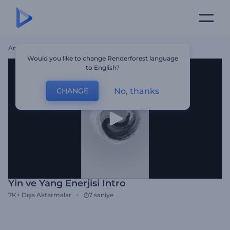
Ana Sayfa
Şablonlar
Yin Ve Yang Enerjisi İntro
Would you like to change Renderforest language
to English?
No, thanks
CHANGE
Yin ve Yang Enerjisi İntro
7K+
Dışa Aktarmalar
7 saniye