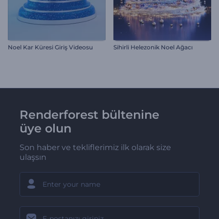
Noel Kar Küresi Giriş Videosu
Sihirli Helezonik Noel Ağacı
Renderforest bültenine
üye olun
Son haber ve tekliflerimiz ilk olarak size
ulaşsın