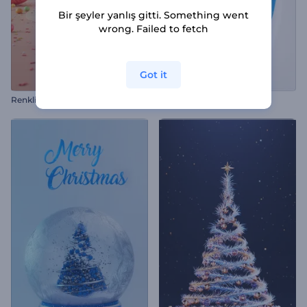
Bir şeyler yanlış gitti. Something went
wrong. Failed to fetch
Got it
R
enkli Paskalya Yumurtaları İntro
Şeritli Logo Gösterimi