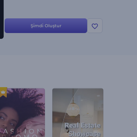
Şi̇mdi̇ Oluştur