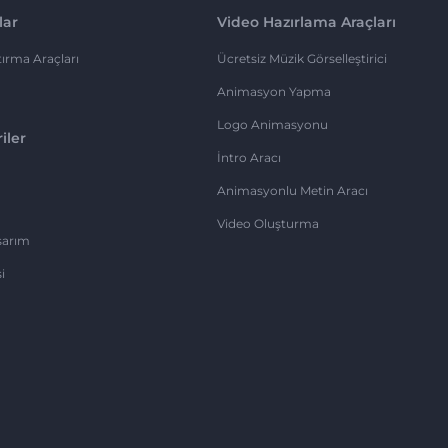
lar
Video Hazırlama Araçları
ırma Araçları
Ücretsiz Müzik Görselleştirici
Animasyon Yapma
Logo Animasyonu
iler
İntro Aracı
Animasyonlu Metin Aracı
Video Oluşturma
sarım
i