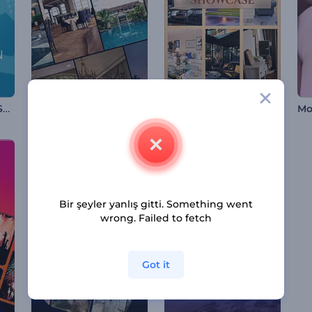
Dinamik Kurumsal Sunumlar
Lüks Otel Highlights Reel
Lüks Ev Gösterimi
Bir şeyler yanlış gitti. Something went
wrong. Failed to fetch
Got it