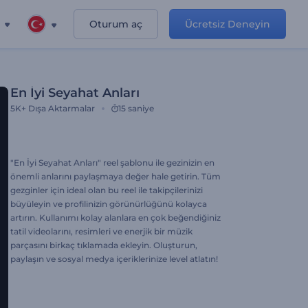
Oturum aç
Ücretsiz Deneyin
En İyi Seyahat Anları
5K+
Dışa Aktarmalar
15 saniye
"En İyi Seyahat Anları" reel şablonu ile gezinizin en
önemli anlarını paylaşmaya değer hale getirin. Tüm
gezginler için ideal olan bu reel ile takipçilerinizi
büyüleyin ve profilinizin görünürlüğünü kolayca
artırın. Kullanımı kolay alanlara en çok beğendiğiniz
tatil videolarını, resimleri ve enerjik bir müzik
parçasını birkaç tıklamada ekleyin. Oluşturun,
paylaşın ve sosyal medya içeriklerinize level atlatın!