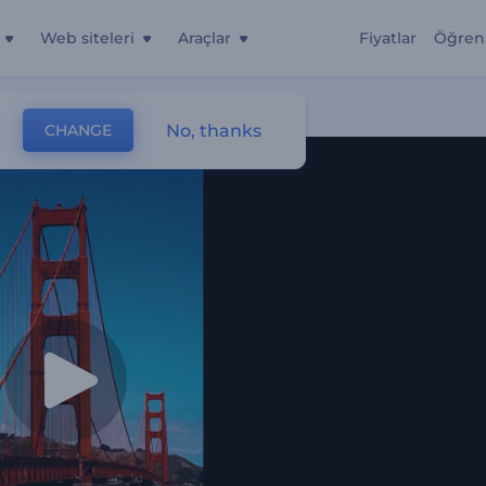
Web siteleri
Araçlar
Fiyatlar
Öğren
No, thanks
CHANGE