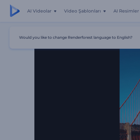
AI Videolar
Video Şablonları
AI Resimler
Ana Sayfa
Şablonlar
En İyi Seyahat Anları
Would you like to change Renderforest language to English?