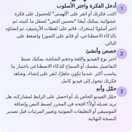
أدخل الفكرة واختر الأسلوب
1
اكتب فكرتك أو انقر على "ألهمني" للحصول على فكرة
عشوائية. يمكنك أيضًا "تحسين النص" لصقل ما كتبته. ثم
اختر أسلوبًا (متحرك، قائم على لقطات الأرشيف، تم إنشاؤه
بالذكاء الاصطناعي، أو قائم على الصور) واضغط على
التالي.
خصص وأنشئ
2
اختر نوع الفيديو واللغة وحجم الشاشة. يمكنك ضبط
التفاصيل بنفسك أو السماح للذكاء الاصطناعي باختيار ما
يناسب أكثر. عندما تكون جاهزًا، انقر على إنشاء، وشاهد
فكرتك تتحول إلى فيديو كامل.
حمّل وأنهِ
3
حمّل الفيديو الخاص بك أو احصل على الرابط لمشاركته. هل
تريد تعديله أولاً؟ افتحه في المحرر لضبط النص وإضافة
الموسيقى أو التعليقات الصوتية وتغيير المرئيات قبل تصدير
النسخة النهائية.