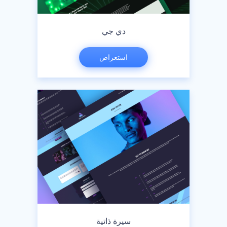
دي جي
استعراض
سيرة ذاتية