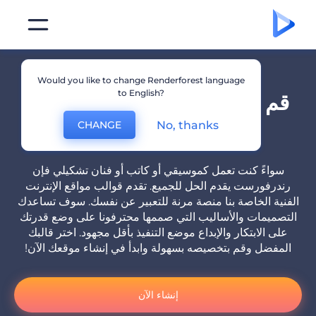
Would you like to change Renderforest language
to English?
قم بالتعبير عن نفسك من خلال
موقع إنترنت فني
No, thanks
CHANGE
سواءً كنت تعمل كموسيقي أو كاتب أو فنان تشكيلي فإن
رندرفورست يقدم الحل للجميع. تقدم قوالب مواقع الإنترنت
الفنية الخاصة بنا منصة مرنة للتعبير عن نفسك. سوف تساعدك
التصميمات والأساليب التي صممها محترفونا على وضع قدرتك
على الابتكار والإبداع موضع التنفيذ بأقل مجهود. اختر قالبك
المفضل وقم بتخصيصه بسهولة وابدأ في إنشاء موقعك الآن!
إنشاء الآن