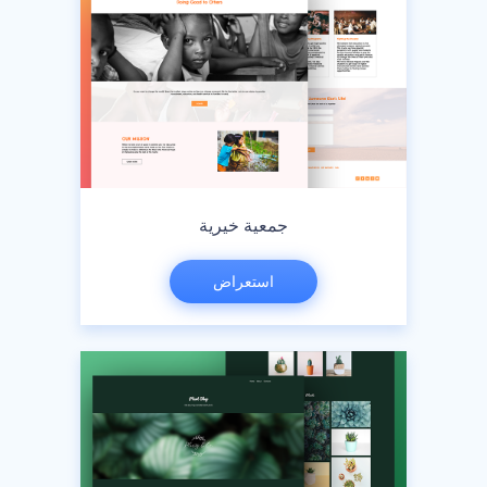
جمعية خيرية
استعراض