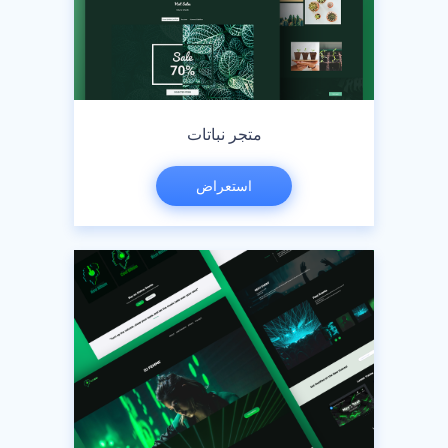
متجر نباتات
استعراض