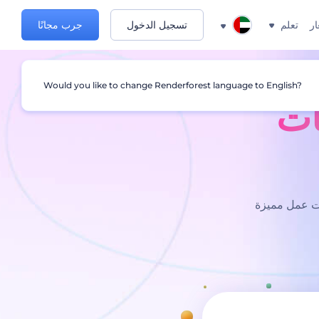
ار
تعلم
تسجيل الدخول
جرب مجانًا
Would you like to change Renderforest language to English?
ات
م محرر نماذج Renderforest! سلم بطاقات عمل مميزة
حزمة 