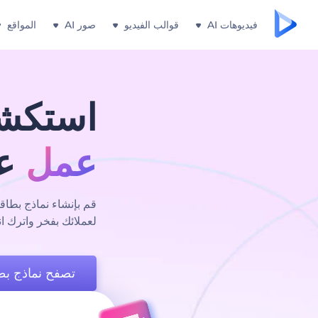
فيديوهات AI
قوالب الفيديو
صور AI
المواقع
استكش
عمل
عا
لعملائك بفخر واترك انطب
تصفح نماذج بط
 اللون