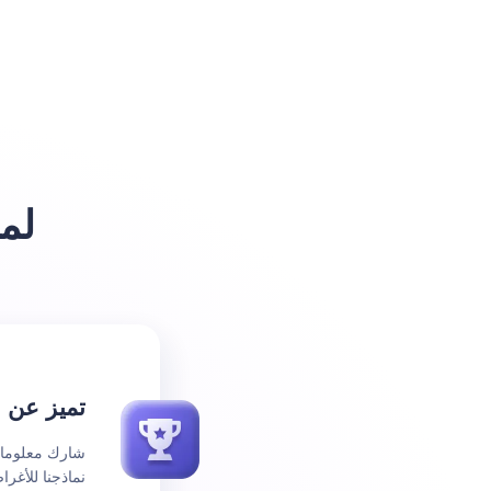
لم
تميز عن ا
شارك معلومات 
نماذجنا للأغر