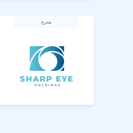
متدرج