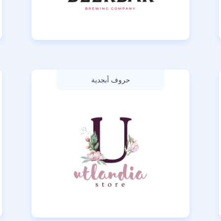
حروف أبجدية