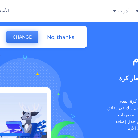
أدوات
الأسع
No, thanks
CHANGE
م
ار كرة
كرة القدم
ل ذلك في دقائق
 التصميمات
 خلال إضافة
الآن.