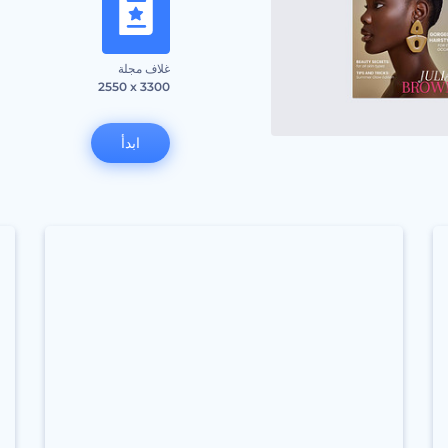
غلاف مجلة
2550 x 3300
ابدأ