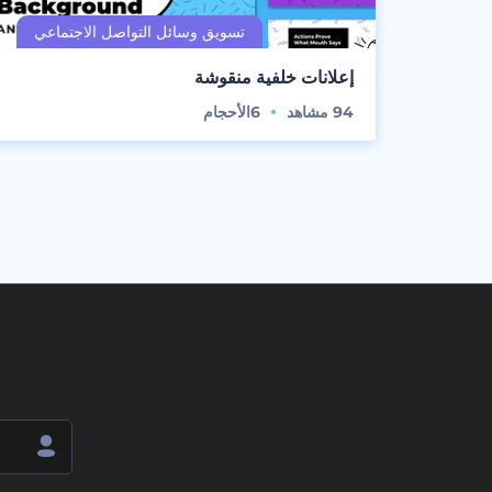
إعلانات خلفية منقوشة
94
مشاهد
6
الأحجام